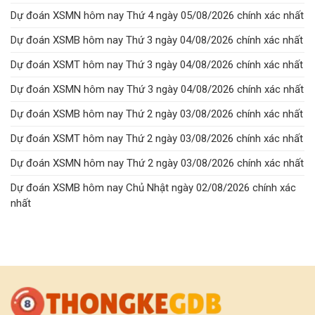
Dự đoán XSMN hôm nay Thứ 4 ngày 05/08/2026 chính xác nhất
Dự đoán XSMB hôm nay Thứ 3 ngày 04/08/2026 chính xác nhất
Dự đoán XSMT hôm nay Thứ 3 ngày 04/08/2026 chính xác nhất
Dự đoán XSMN hôm nay Thứ 3 ngày 04/08/2026 chính xác nhất
Dự đoán XSMB hôm nay Thứ 2 ngày 03/08/2026 chính xác nhất
Dự đoán XSMT hôm nay Thứ 2 ngày 03/08/2026 chính xác nhất
Dự đoán XSMN hôm nay Thứ 2 ngày 03/08/2026 chính xác nhất
Dự đoán XSMB hôm nay Chủ Nhật ngày 02/08/2026 chính xác
nhất