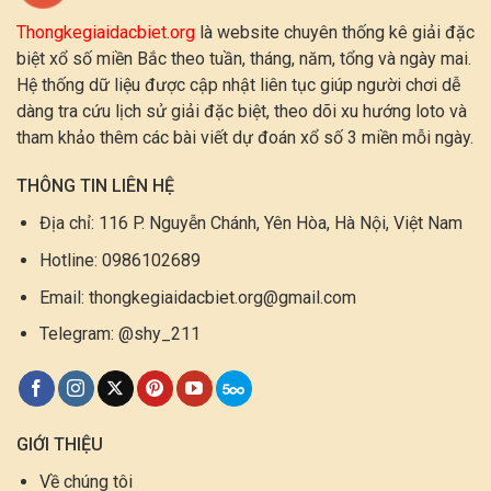
Thongkegiaidacbiet.org
là website chuyên thống kê giải đặc
biệt xổ số miền Bắc theo tuần, tháng, năm, tổng và ngày mai.
Hệ thống dữ liệu được cập nhật liên tục giúp người chơi dễ
dàng tra cứu lịch sử giải đặc biệt, theo dõi xu hướng loto và
tham khảo thêm các bài viết dự đoán xổ số 3 miền mỗi ngày.
THÔNG TIN LIÊN HỆ
Địa chỉ:
116 P. Nguyễn Chánh, Yên Hòa, Hà Nội, Việt Nam
Hotline:
0986102689
Email:
thongkegiaidacbiet.org@gmail.com
Telegram: @shy_211
GIỚI THIỆU
Về chúng tôi