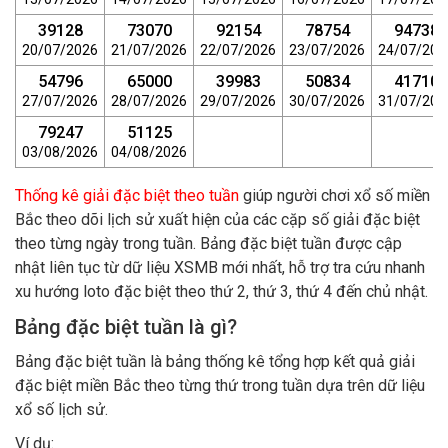
39128
73070
92154
78754
94738
20/07/2026
21/07/2026
22/07/2026
23/07/2026
24/07/202
54796
65000
39983
50834
41710
27/07/2026
28/07/2026
29/07/2026
30/07/2026
31/07/202
79247
51125
03/08/2026
04/08/2026
Thống kê giải đặc biệt theo tuần
giúp người chơi xổ số miền
Bắc theo dõi lịch sử xuất hiện của các cặp số giải đặc biệt
theo từng ngày trong tuần. Bảng đặc biệt tuần được cập
nhật liên tục từ dữ liệu XSMB mới nhất, hỗ trợ tra cứu nhanh
xu hướng loto đặc biệt theo thứ 2, thứ 3, thứ 4 đến chủ nhật.
Bảng đặc biệt tuần là gì?
Bảng đặc biệt tuần là bảng thống kê tổng hợp kết quả giải
đặc biệt miền Bắc theo từng thứ trong tuần dựa trên dữ liệu
xổ số lịch sử.
Ví dụ: