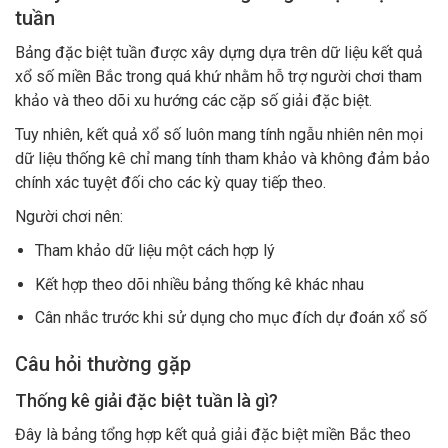
tuần
Bảng đặc biệt tuần được xây dựng dựa trên dữ liệu kết quả
xổ số miền Bắc trong quá khứ nhằm hỗ trợ người chơi tham
khảo và theo dõi xu hướng các cặp số giải đặc biệt.
Tuy nhiên, kết quả xổ số luôn mang tính ngẫu nhiên nên mọi
dữ liệu thống kê chỉ mang tính tham khảo và không đảm bảo
chính xác tuyệt đối cho các kỳ quay tiếp theo.
Người chơi nên:
Tham khảo dữ liệu một cách hợp lý
Kết hợp theo dõi nhiều bảng thống kê khác nhau
Cân nhắc trước khi sử dụng cho mục đích dự đoán xổ số
Câu hỏi thường gặp
Thống kê giải đặc biệt tuần là gì?
Đây là bảng tổng hợp kết quả giải đặc biệt miền Bắc theo