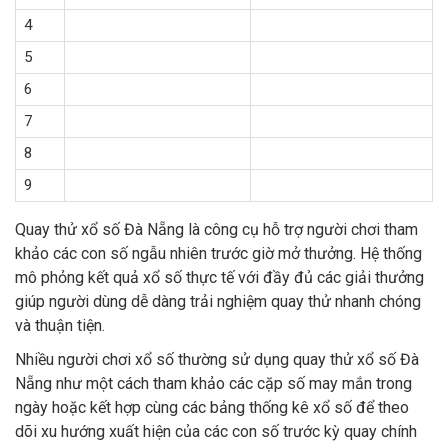
4
5
6
7
8
9
Quay thử xổ số Đà Nẵng là công cụ hỗ trợ người chơi tham
khảo các con số ngẫu nhiên trước giờ mở thưởng. Hệ thống
mô phỏng kết quả xổ số thực tế với đầy đủ các giải thưởng
giúp người dùng dễ dàng trải nghiệm quay thử nhanh chóng
và thuận tiện.
Nhiều người chơi xổ số thường sử dụng quay thử xổ số Đà
Nẵng như một cách tham khảo các cặp số may mắn trong
ngày hoặc kết hợp cùng các bảng thống kê xổ số để theo
dõi xu hướng xuất hiện của các con số trước kỳ quay chính