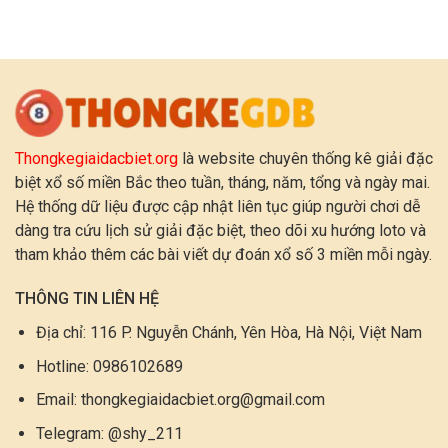
Thongkegiaidacbiet.org
là website chuyên thống kê giải đặc
biệt xổ số miền Bắc theo tuần, tháng, năm, tổng và ngày mai.
Hệ thống dữ liệu được cập nhật liên tục giúp người chơi dễ
dàng tra cứu lịch sử giải đặc biệt, theo dõi xu hướng loto và
tham khảo thêm các bài viết dự đoán xổ số 3 miền mỗi ngày.
THÔNG TIN LIÊN HỆ
Địa chỉ:
116 P. Nguyễn Chánh, Yên Hòa, Hà Nội, Việt Nam
Hotline:
0986102689
Email:
thongkegiaidacbiet.org@gmail.com
Telegram: @shy_211