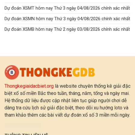
Dự đoán XSMT hôm nay Thứ 3 ngày 04/08/2026 chính xác nhất
Dự đoán XSMN hôm nay Thứ 3 ngày 04/08/2026 chính xác nhất
Dự đoán XSMB hôm nay Thứ 2 ngày 03/08/2026 chính xác nhất
Thongkegiaidacbiet.org
là website chuyên thống kê giải đặc
biệt xổ số miền Bắc theo tuần, tháng, năm, tổng và ngày mai.
Hệ thống dữ liệu được cập nhật liên tục giúp người chơi dễ
dàng tra cứu lịch sử giải đặc biệt, theo dõi xu hướng loto và
tham khảo thêm các bài viết dự đoán xổ số 3 miền mỗi ngày.