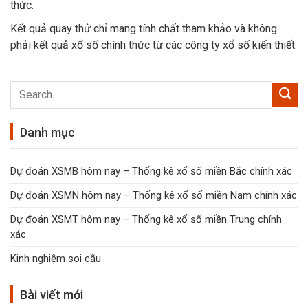
thức.
Kết quả quay thử chỉ mang tính chất tham khảo và không
phải kết quả xổ số chính thức từ các công ty xổ số kiến thiết.
Danh mục
Dự đoán XSMB hôm nay – Thống kê xổ số miền Bắc chính xác
Dự đoán XSMN hôm nay – Thống kê xổ số miền Nam chính xác
Dự đoán XSMT hôm nay – Thống kê xổ số miền Trung chính
xác
Kinh nghiệm soi cầu
Bài viết mới