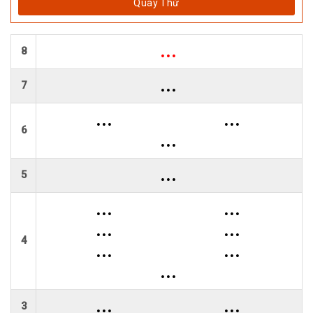
Quay Thử
...
8
...
7
...
...
6
...
...
5
...
...
...
...
4
...
...
...
...
...
3