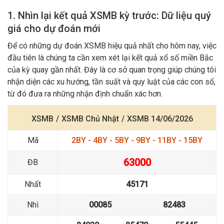
1. Nhìn lại kết quả XSMB kỳ trước: Dữ liệu quý
giá cho dự đoán mới
Để có những dự đoán XSMB hiệu quả nhất cho hôm nay, việc
đầu tiên là chúng ta cần xem xét lại kết quả xổ số miền Bắc
của kỳ quay gần nhất. Đây là cơ sở quan trọng giúp chúng tôi
nhận diện các xu hướng, tần suất và quy luật của các con số,
từ đó đưa ra những nhận định chuẩn xác hơn.
XSMB
/
XSMB Chủ Nhật
/
XSMB 14/06/2026
Mã
2BY
-
4BY
-
5BY
-
9BY
-
11BY
-
15BY
63000
ĐB
Nhất
45171
Nhì
00085
82483