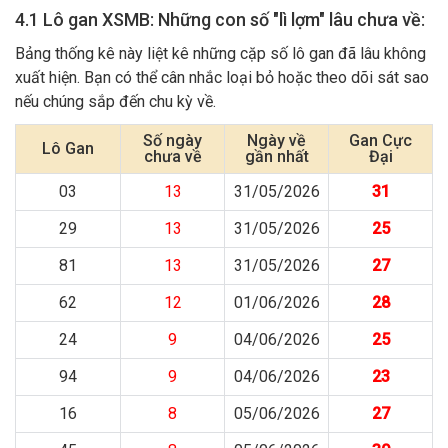
4.1 Lô gan XSMB: Những con số "lì lợm" lâu chưa về:
Bảng thống kê này liệt kê những cặp số lô gan đã lâu không
xuất hiện. Bạn có thể cân nhắc loại bỏ hoặc theo dõi sát sao
nếu chúng sắp đến chu kỳ về.
Số ngày
Ngày về
Gan Cực
Lô Gan
chưa về
gần nhất
Đại
03
13
31/05/2026
31
29
13
31/05/2026
25
81
13
31/05/2026
27
62
12
01/06/2026
28
24
9
04/06/2026
25
94
9
04/06/2026
23
16
8
05/06/2026
27