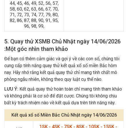
44, 45, 46, 49, 52, 56, 57,
58, 60, 62, 63, 66, 67, 70,
71, 72, 73, 74, 77, 79, 80,
82, 86, 87, 88, 90, 91, 95,
96, 98, 99,
5. Quay thử XSMB Chủ Nhật ngày 14/06/2026
:Một góc nhìn tham khảo
Để bạn có thêm cảm giác và gợi ý về các con số, chúng tôi
cung cấp tính năng quay thử kết quả xổ số miền Bắc hôm
nay. Hãy nhớ rằng kết quả quay thử chỉ mang tính chất mô
phỏng ngẫu nhiên, không theo quy luật cụ thể nào.
LƯU Ý:
Kết quả quay thử hoàn toàn chỉ mang tính tham khảo
và không phải là cơ sở để đặt cược. Chúng tôi không chịu
bất kỳ trách nhiệm nào về kết quả dựa trên tính năng này.
Kết quả xổ số Miền Bắc Chủ Nhật ngày 14/06/2026
1SK
-
4SK
-
7SK
-
8SK
-
10SK
-
15SK
-