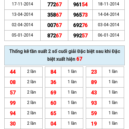
772
67
961
54
17-11-2014
18-11-2014
358
67
965
73
13-04-2014
14-04-2014
007
67
692
76
02-04-2014
03-04-2014
872
67
992
57
05-01-2014
06-01-2014
Thống kê tần suất 2 số cuối giải Đặc biệt sau khi Đặc
67
biệt xuất hiện
44
84
23
2 lần
1 lần
1 lần
08
36
89
2 lần
1 lần
1 lần
57
69
43
2 lần
1 lần
1 lần
99
60
93
2 lần
1 lần
1 lần
94
65
59
2 lần
1 lần
1 lần
30
04
19
2 lần
1 lần
1 lần