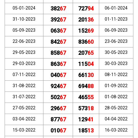
382
67
727
94
05-01-2024
06-01-2024
392
67
201
36
31-10-2023
01-11-2023
063
67
152
69
05-09-2023
06-09-2023
842
67
836
60
22-06-2023
23-06-2023
858
67
207
65
29-05-2023
30-05-2023
863
67
115
04
29-03-2023
30-03-2023
040
67
661
30
07-11-2022
08-11-2022
924
67
694
88
31-08-2022
01-09-2022
502
67
465
55
31-07-2022
01-08-2022
296
67
573
18
27-05-2022
28-05-2022
877
67
129
41
03-04-2022
04-04-2022
010
67
185
13
15-03-2022
16-03-2022