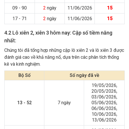
09 - 90
2
ngày
11/06/2026
15
17 - 71
2
ngày
11/06/2026
15
4.2 Lô xiên 2, xiên 3 hôm nay: Cặp số tiềm năng
nhất:
Chúng tôi đã tổng hợp những cặp lô xiên 2 và lô xiên 3 được
đánh giá cao về khả năng nổ, dựa trên các phân tích thống
kê và kinh nghiệm.
Bộ Số
Số ngày đã về
19/05/2026,
20/05/2026,
03/06/2026,
13 - 52
7 ngày
05/06/2026,
06/06/2026,
10/06/2026,
13/06/2026