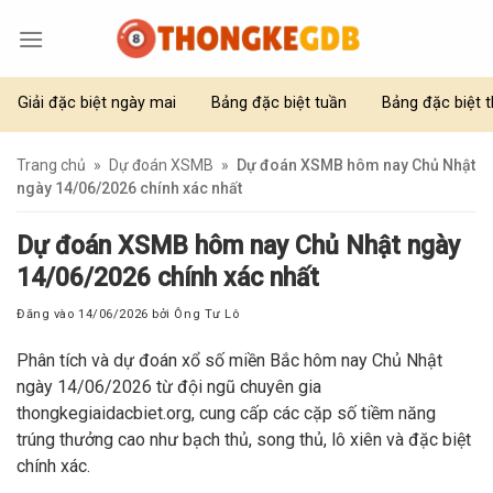
Bỏ
qua
nội
dung
Giải đặc biệt ngày mai
Bảng đặc biệt tuần
Bảng đặc biệt 
Trang chủ
»
Dự đoán XSMB
»
Dự đoán XSMB hôm nay Chủ Nhật
ngày 14/06/2026 chính xác nhất
Dự đoán XSMB hôm nay Chủ Nhật ngày
14/06/2026 chính xác nhất
Đăng vào
14/06/2026
bởi
Ông Tư Lô
Phân tích và dự đoán xổ số miền Bắc hôm nay Chủ Nhật
ngày 14/06/2026
từ đội ngũ chuyên gia
thongkegiaidacbiet.org, cung cấp các cặp số tiềm năng
trúng thưởng cao như bạch thủ, song thủ, lô xiên và đặc biệt
chính xác.