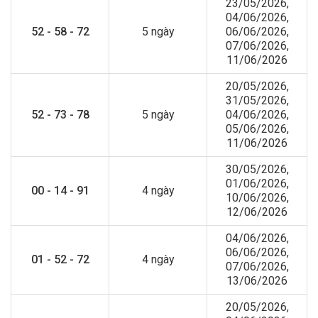
23/05/2026,
04/06/2026,
52 - 58 - 72
5 ngày
06/06/2026,
07/06/2026,
11/06/2026
20/05/2026,
31/05/2026,
52 - 73 - 78
5 ngày
04/06/2026,
05/06/2026,
11/06/2026
30/05/2026,
01/06/2026,
00 - 14 - 91
4 ngày
10/06/2026,
12/06/2026
04/06/2026,
06/06/2026,
01 - 52 - 72
4 ngày
07/06/2026,
13/06/2026
20/05/2026,