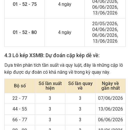
04/06/2026,
01 - 52 - 75
4 ngày
06/06/2026,
13/06/2026
20/05/2026,
04/06/2026,
01 - 52 - 80
4 ngày
06/06/2026,
13/06/2026
4.3 Lô kép XSMB: Dự đoán cặp kép dễ về:
Dựa trên phân tích tần suất và quy luật, đây là những cặp lô
kép được dự đoán có khả năng về trong kỳ quay này.
Số lần xuất
Số lần quay
Ngày về
Bộ số
hiện
về
gần nhất
22 - 77
3
3
07/06/2026
44 - 55
3
3
13/06/2026
66 - 77
3
3
06/06/2026