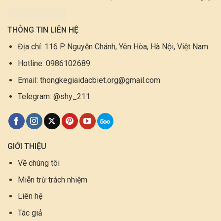
THÔNG TIN LIÊN HỆ
Địa chỉ:
116 P. Nguyễn Chánh, Yên Hòa, Hà Nội, Việt Nam
Hotline:
0986102689
Email:
thongkegiaidacbiet.org@gmail.com
Telegram: @shy_211
GIỚI THIỆU
Về chúng tôi
Miễn trừ trách nhiệm
Liên hệ
Tác giả