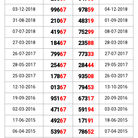
996
67
978
59
03-12-2018
04-12-2018
210
67
483
19
31-08-2018
01-09-2018
419
67
752
99
07-07-2018
08-07-2018
184
67
235
88
27-03-2018
28-03-2018
799
67
773
33
26-07-2017
27-07-2017
254
67
284
44
28-05-2017
29-05-2017
178
67
935
08
25-03-2017
26-03-2017
013
67
794
53
12-10-2016
13-10-2016
951
67
673
17
19-09-2016
20-09-2016
471
67
591
94
02-03-2016
03-03-2016
492
67
171
91
17-06-2015
18-06-2015
539
67
786
52
06-04-2015
07-04-2015