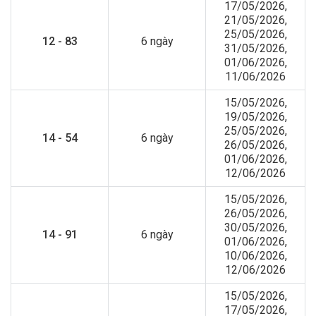
17/05/2026,
21/05/2026,
25/05/2026,
12 - 83
6 ngày
31/05/2026,
01/06/2026,
11/06/2026
15/05/2026,
19/05/2026,
25/05/2026,
14 - 54
6 ngày
26/05/2026,
01/06/2026,
12/06/2026
15/05/2026,
26/05/2026,
30/05/2026,
14 - 91
6 ngày
01/06/2026,
10/06/2026,
12/06/2026
15/05/2026,
17/05/2026,