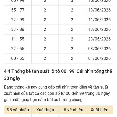
00 - 99
3
3
10/06/2026
55 - 77
2
2
13/06/2026
22 - 99
2
2
11/06/2026
33 - 88
2
2
13/06/2026
11 - 55
2
2
23/05/2026
22 - 55
2
2
03/06/2026
00 - 55
2
2
01/06/2026
4.4 Thống kê tần suất lô tô 00–99: Cái nhìn tổng thể
30 ngày
Bảng thống kê này cung cấp cái nhìn toàn diện về tần suất
xuất hiện của tất cả các con số từ 00 đến 99 trong 30 ngày
gần nhất, giúp bạn nắm bắt xu hướng chung.
ĐB về nhiều
Xuất hiện
Lô về nhiều
Xuất hiện