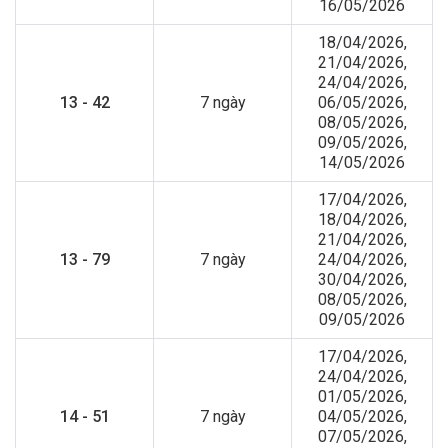
16/05/2026
18/04/2026,
21/04/2026,
24/04/2026,
13 - 42
7 ngày
06/05/2026,
08/05/2026,
09/05/2026,
14/05/2026
17/04/2026,
18/04/2026,
21/04/2026,
13 - 79
7 ngày
24/04/2026,
30/04/2026,
08/05/2026,
09/05/2026
17/04/2026,
24/04/2026,
01/05/2026,
14 - 51
7 ngày
04/05/2026,
07/05/2026,