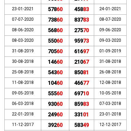
578
60
458
83
23-01-2021
24-01-2021
738
60
837
83
07-07-2020
08-07-2020
568
60
275
70
08-06-2020
09-06-2020
550
60
959
73
08-03-2020
09-03-2020
705
60
616
97
31-08-2019
01-09-2019
146
60
210
67
30-08-2018
31-08-2018
543
60
850
81
25-08-2018
26-08-2018
104
60
466
77
11-08-2018
12-08-2018
555
60
697
10
09-05-2018
10-05-2018
930
60
859
83
06-03-2018
07-03-2018
249
60
331
01
22-01-2018
23-01-2018
392
60
583
49
11-12-2017
12-12-2017