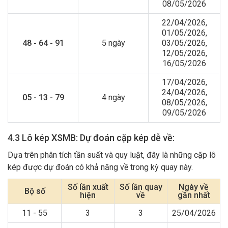
08/05/2026
22/04/2026,
01/05/2026,
48 - 64 - 91
5 ngày
03/05/2026,
12/05/2026,
16/05/2026
17/04/2026,
24/04/2026,
05 - 13 - 79
4 ngày
08/05/2026,
09/05/2026
4.3 Lô kép XSMB: Dự đoán cặp kép dễ về:
Dựa trên phân tích tần suất và quy luật, đây là những cặp lô
kép được dự đoán có khả năng về trong kỳ quay này.
Số lần xuất
Số lần quay
Ngày về
Bộ số
hiện
về
gần nhất
11 - 55
3
3
25/04/2026