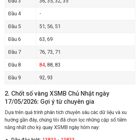
Đầu 3
36, 35, 32, 35
Đầu 4
-
Đầu 5
51, 56, 51
Đầu 6
63, 69
Đầu 7
76, 73, 71
Đầu 8
84
, 88, 83
Đầu 9
92, 93
2. Chốt số vàng XSMB Chủ Nhật ngày
17/05/2026: Gợi ý từ chuyên gia
Dựa trên quá trình phân tích chuyên sâu các dữ liệu và xu
hướng gần đây, chúng tôi đã chọn lọc những cặp số tiềm
năng nhất cho kỳ quay XSMB ngày hôm nay:
Dãy đặc biệt:
13833 - 13833