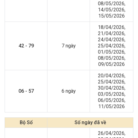
08/05/2026,
14/05/2026,
15/05/2026
18/04/2026,
21/04/2026,
24/04/2026,
42 - 79
7 ngày
25/04/2026,
01/05/2026,
08/05/2026,
09/05/2026
20/04/2026,
25/04/2026,
30/04/2026,
06 - 57
6 ngày
03/05/2026,
06/05/2026,
11/05/2026
Bộ Số
Số ngày đã về
26/04/2026,