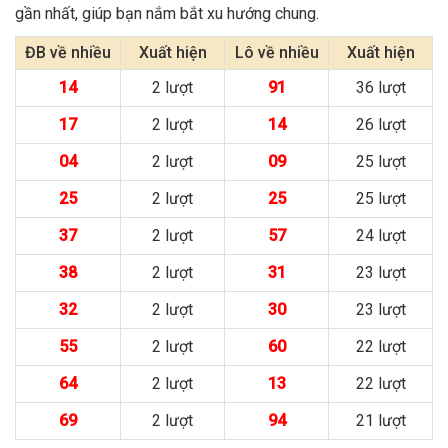
gần nhất, giúp bạn nắm bắt xu hướng chung.
ĐB về nhiều
Xuất hiện
Lô về nhiều
Xuất hiện
14
2 lượt
91
36 lượt
17
2 lượt
14
26 lượt
04
2 lượt
09
25 lượt
25
2 lượt
25
25 lượt
37
2 lượt
57
24 lượt
38
2 lượt
31
23 lượt
32
2 lượt
30
23 lượt
55
2 lượt
60
22 lượt
64
2 lượt
13
22 lượt
69
2 lượt
94
21 lượt