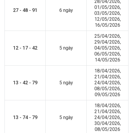
28/04/2026,
01/05/2026,
27 - 48 - 91
6 ngày
03/05/2026,
12/05/2026,
16/05/2026
25/04/2026,
29/04/2026,
12 - 17 - 42
5 ngày
04/05/2026,
06/05/2026,
14/05/2026
18/04/2026,
21/04/2026,
13 - 42 - 79
5 ngày
24/04/2026,
08/05/2026,
09/05/2026
18/04/2026,
21/04/2026,
13 - 74 - 79
5 ngày
24/04/2026,
30/04/2026,
08/05/2026