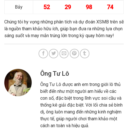
52
29
98
74
Bảy
Chúng tôi hy vọng những phân tích và dự đoán XSMB trên sẽ
là nguồn tham khảo hữu ích, giúp bạn đưa ra những lựa chọn
sáng suốt và may mắn trúng lớn trong kỳ quay hôm nay!
Ông Tư Lô
Ông Tư Lô được anh em trong giới lô thủ
biết đến như một người am hiểu về các
con số, đặc biệt trong lĩnh vực soi cầu và
thống kê giải đặc biệt. Với lối chia sẻ bình
dị, ông luôn mang đến những kinh nghiệm
thực tế, giúp người chơi tham khảo một
cách an toàn và hiệu quả.