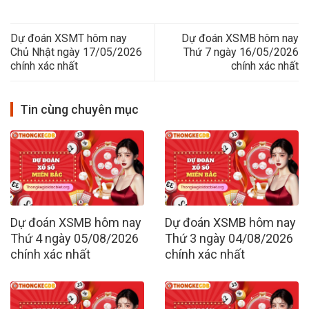
Dự đoán XSMT hôm nay
Dự đoán XSMB hôm nay
Chủ Nhật ngày 17/05/2026
Thứ 7 ngày 16/05/2026
chính xác nhất
chính xác nhất
Tin cùng chuyên mục
Dự đoán XSMB hôm nay
Dự đoán XSMB hôm nay
Thứ 4 ngày 05/08/2026
Thứ 3 ngày 04/08/2026
chính xác nhất
chính xác nhất