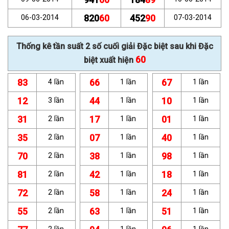
820
60
452
90
06-03-2014
07-03-2014
Thống kê tần suất 2 số cuối giải Đặc biệt sau khi Đặc
60
biệt xuất hiện
83
66
67
4 lần
1 lần
1 lần
12
44
10
3 lần
1 lần
1 lần
31
17
01
2 lần
1 lần
1 lần
35
07
40
2 lần
1 lần
1 lần
70
38
98
2 lần
1 lần
1 lần
81
42
18
2 lần
1 lần
1 lần
72
58
24
2 lần
1 lần
1 lần
55
63
51
2 lần
1 lần
1 lần