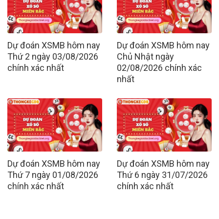
Dự đoán XSMB hôm nay
Dự đoán XSMB hôm nay
Thứ 2 ngày 03/08/2026
Chủ Nhật ngày
chính xác nhất
02/08/2026 chính xác
nhất
Dự đoán XSMB hôm nay
Dự đoán XSMB hôm nay
Thứ 7 ngày 01/08/2026
Thứ 6 ngày 31/07/2026
chính xác nhất
chính xác nhất