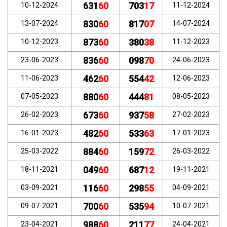
631
60
703
17
10-12-2024
11-12-2024
830
60
817
07
13-07-2024
14-07-2024
873
60
380
38
10-12-2023
11-12-2023
836
60
098
70
23-06-2023
24-06-2023
462
60
554
42
11-06-2023
12-06-2023
880
60
444
81
07-05-2023
08-05-2023
673
60
937
58
26-02-2023
27-02-2023
482
60
533
63
16-01-2023
17-01-2023
884
60
159
72
25-03-2022
26-03-2022
049
60
687
12
18-11-2021
19-11-2021
116
60
298
55
03-09-2021
04-09-2021
700
60
535
94
09-07-2021
10-07-2021
988
60
211
77
23-04-2021
24-04-2021