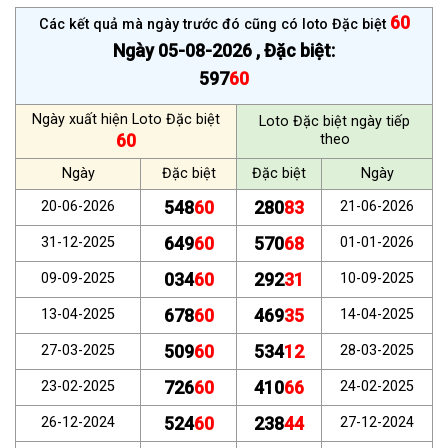
60
Các kết quả mà ngày trước đó cũng có loto Đặc biệt
Ngày 05-08-2026 , Đặc biệt:
597
60
Ngày xuất hiện Loto Đặc biệt
Loto Đặc biệt ngày tiếp
60
theo
Ngày
Đặc biệt
Đặc biệt
Ngày
548
60
280
83
20-06-2026
21-06-2026
649
60
570
68
31-12-2025
01-01-2026
034
60
292
31
09-09-2025
10-09-2025
678
60
469
35
13-04-2025
14-04-2025
509
60
534
12
27-03-2025
28-03-2025
726
60
410
66
23-02-2025
24-02-2025
524
60
238
44
26-12-2024
27-12-2024