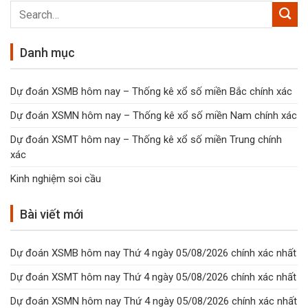
Danh mục
Dự đoán XSMB hôm nay – Thống kê xổ số miền Bắc chính xác
Dự đoán XSMN hôm nay – Thống kê xổ số miền Nam chính xác
Dự đoán XSMT hôm nay – Thống kê xổ số miền Trung chính
xác
Kinh nghiệm soi cầu
Bài viết mới
Dự đoán XSMB hôm nay Thứ 4 ngày 05/08/2026 chính xác nhất
Dự đoán XSMT hôm nay Thứ 4 ngày 05/08/2026 chính xác nhất
Dự đoán XSMN hôm nay Thứ 4 ngày 05/08/2026 chính xác nhất