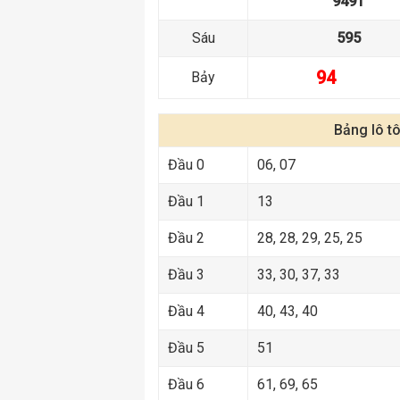
9491
Sáu
595
94
Bảy
Bảng lô t
Đầu 0
06, 07
Đầu 1
13
Đầu 2
28, 28, 29, 25, 25
Đầu 3
33, 30, 37, 33
Đầu 4
40, 43, 40
Đầu 5
51
Đầu 6
61, 69, 65