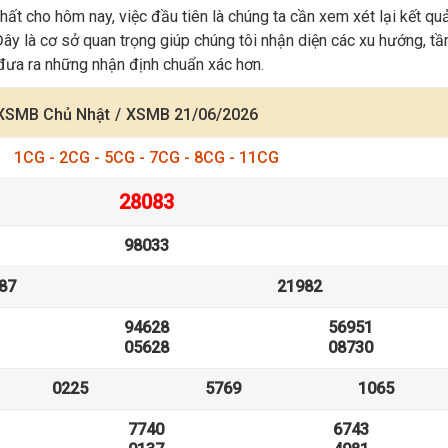
t cho hôm nay, việc đầu tiên là chúng ta cần xem xét lại kết qu
ây là cơ sở quan trọng giúp chúng tôi nhận diện các xu hướng, tầ
 đưa ra những nhận định chuẩn xác hơn.
XSMB Chủ Nhật
/
XSMB 21/06/2026
1CG
-
2CG
-
5CG
-
7CG
-
8CG
-
11CG
28083
98033
87
21982
94628
56951
05628
08730
0225
5769
1065
7740
6743