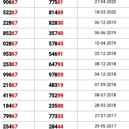
906
67
775
61
27-04-2020
522
67
814
89
18-03-2020
228
67
828
30
06-12-2019
852
67
357
40
06-06-2019
028
67
578
43
15-04-2019
953
67
546
91
22-12-2018
253
67
647
93
08-12-2018
996
67
978
59
04-12-2018
210
67
483
19
01-09-2018
419
67
752
99
08-07-2018
184
67
235
88
28-03-2018
799
67
773
33
27-07-2017
254
67
284
44
29-05-2017