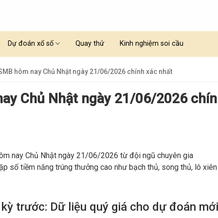
Dự đoán xổ số
Quay thử
Kinh nghiệm soi cầu
MB hôm nay Chủ Nhật ngày 21/06/2026 chính xác nhất
ay Chủ Nhật ngày 21/06/2026 chín
 hôm nay Chủ Nhật ngày 21/06/2026
từ đội ngũ chuyên gia
ặp số tiềm năng trúng thưởng cao như bạch thủ, song thủ, lô xiên
 kỳ trước: Dữ liệu quý giá cho dự đoán mớ