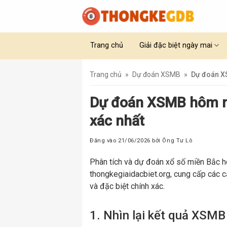
Bỏ
qua
nội
dung
Trang chủ
Giải đặc biệt ngày mai
Trang chủ
»
Dự đoán XSMB
»
Dự đoán XS
Dự đoán XSMB hôm n
xác nhất
Đăng vào
21/06/2026
bởi
Ông Tư Lô
Phân tích và dự đoán xổ số miền Bắc
thongkegiaidacbiet.org, cung cấp các c
và đặc biệt chính xác.
1. Nhìn lại kết quả XSMB