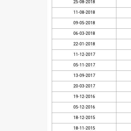
25-08-2018
11-08-2018
09-05-2018
06-03-2018
22-01-2018
11-12-2017
05-11-2017
13-09-2017
20-03-2017
19-12-2016
05-12-2016
18-12-2015
18-11-2015