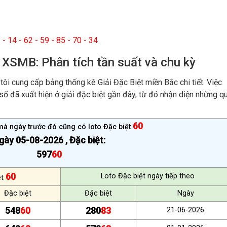
 - 14 - 62 - 59 - 85 - 70 - 34
t XSMB: Phân tích tần suất và chu kỳ
 tôi cung cấp bảng thống kê Giải Đặc Biệt miền Bắc chi tiết. Việc
số đã xuất hiện ở giải đặc biệt gần đây, từ đó nhận diện những q
60
mà ngày trước đó cũng có loto Đặc biệt
gày 05-08-2026 , Đặc biệt:
597
60
60
Loto Đặc biệt ngày tiếp theo
ệt
Đặc biệt
Đặc biệt
Ngày
548
60
280
83
21-06-2026