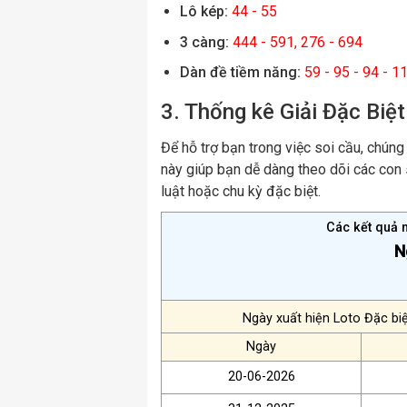
Lô kép:
44 - 55
3 càng:
444 - 591, 276 - 694
Dàn đề tiềm năng:
59 - 95 - 94 - 11
3. Thống kê Giải Đặc Biệ
Để hỗ trợ bạn trong việc soi cầu, chúng
này giúp bạn dễ dàng theo dõi các con 
luật hoặc chu kỳ đặc biệt.
Các kết quả 
N
Ngày xuất hiện Loto Đặc bi
Ngày
20-06-2026