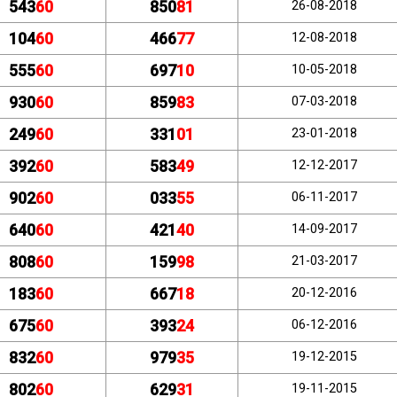
543
60
850
81
26-08-2018
104
60
466
77
12-08-2018
555
60
697
10
10-05-2018
930
60
859
83
07-03-2018
249
60
331
01
23-01-2018
392
60
583
49
12-12-2017
902
60
033
55
06-11-2017
640
60
421
40
14-09-2017
808
60
159
98
21-03-2017
183
60
667
18
20-12-2016
675
60
393
24
06-12-2016
832
60
979
35
19-12-2015
802
60
629
31
19-11-2015