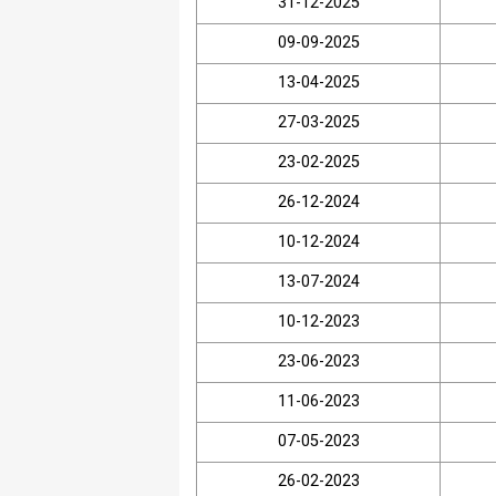
31-12-2025
09-09-2025
13-04-2025
27-03-2025
23-02-2025
26-12-2024
10-12-2024
13-07-2024
10-12-2023
23-06-2023
11-06-2023
07-05-2023
26-02-2023