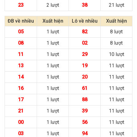
23
2 lượt
38
21 lượt
ĐB về nhiều
Xuất hiện
Lô về nhiều
Xuất hiện
05
1 lượt
82
8 lượt
08
1 lượt
02
8 lượt
11
1 lượt
29
10 lượt
13
1 lượt
19
11 lượt
14
1 lượt
20
11 lượt
16
1 lượt
61
11 lượt
17
1 lượt
88
11 lượt
21
1 lượt
39
11 lượt
00
1 lượt
56
11 lượt
03
1 lượt
94
11 lượt