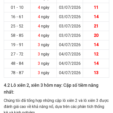
01 - 10
4
ngày
03/07/2026
11
16 - 61
4
ngày
03/07/2026
14
25 - 52
4
ngày
03/07/2026
21
58 - 85
4
ngày
03/07/2026
20
19 - 91
3
ngày
04/07/2026
14
27 - 72
3
ngày
04/07/2026
12
48 - 84
3
ngày
04/07/2026
14
78 - 87
3
ngày
04/07/2026
13
4.2 Lô xiên 2, xiên 3 hôm nay: Cặp số tiềm năng
nhất:
Chúng tôi đã tổng hợp những cặp lô xiên 2 và lô xiên 3 được
đánh giá cao về khả năng nổ, dựa trên các phân tích thống
kê và kinh nghiệm.