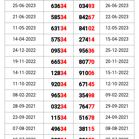
636
34
034
93
25-06-2023
26-06-2023
585
34
842
67
21-06-2023
22-06-2023
631
34
841
02
11-05-2023
12-05-2023
575
34
274
14
14-04-2023
15-04-2023
095
34
956
36
24-12-2022
25-12-2022
665
34
807
70
19-11-2022
20-11-2022
128
34
910
06
14-11-2022
15-11-2022
920
34
671
45
11-10-2022
12-10-2022
965
34
354
98
08-02-2022
09-02-2022
032
34
764
77
28-09-2021
29-09-2021
115
34
516
78
23-09-2021
24-09-2021
496
34
381
15
07-08-2021
08-08-2021