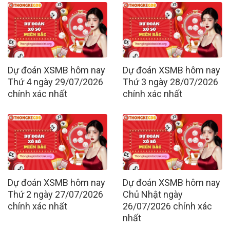
Dự đoán XSMB hôm nay
Dự đoán XSMB hôm nay
Thứ 4 ngày 29/07/2026
Thứ 3 ngày 28/07/2026
chính xác nhất
chính xác nhất
Dự đoán XSMB hôm nay
Dự đoán XSMB hôm nay
Thứ 2 ngày 27/07/2026
Chủ Nhật ngày
chính xác nhất
26/07/2026 chính xác
nhất