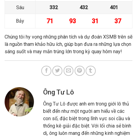
Sáu
332
432
401
71
93
31
37
Bảy
Chúng tôi hy vọng những phân tích và dự đoán XSMB trên sẽ
là nguồn tham khảo hữu ích, giúp bạn đưa ra những lựa chọn
sáng suốt và may mắn trúng lớn trong kỳ quay hôm nay!
Ông Tư Lô
Ông Tư Lô được anh em trong giới lô thủ
biết đến như một người am hiểu về các
con số, đặc biệt trong lĩnh vực soi cầu và
thống kê giải đặc biệt. Với lối chia sẻ bình
dị, ông luôn mang đến những kinh nghiệm