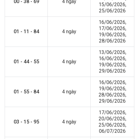
00 - 38 - 69
4 ngày
15/06/2026,
25/06/2026
16/06/2026,
17/06/2026,
01 - 11 - 84
4 ngày
19/06/2026,
28/06/2026
13/06/2026,
16/06/2026,
01 - 44 - 55
4 ngày
19/06/2026,
29/06/2026
16/06/2026,
19/06/2026,
01 - 55 - 84
4 ngày
28/06/2026,
29/06/2026
17/06/2026,
20/06/2026,
03 - 15 - 95
4 ngày
25/06/2026,
06/07/2026