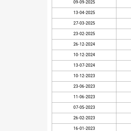
09-09-2025
13-04-2025
27-03-2025
23-02-2025
26-12-2024
10-12-2024
13-07-2024
10-12-2023
23-06-2023
11-06-2023
07-05-2023
26-02-2023
16-01-2023