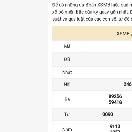
Để có những dự đoán XSMB hiệu quả nhấ
xổ số miền Bắc của kỳ quay gần nhất. Đ
suất và quy luật của các con số, từ đó
XSMB
Mã
ĐB
Nhất
Nhì
246
89256
Ba
59418
Tư
0090
9113
Năm