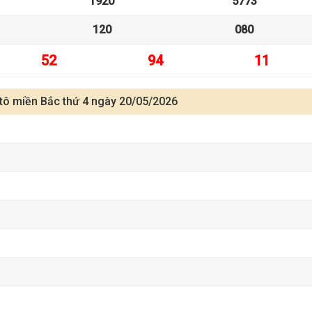
1920
5773
120
080
52
94
11
 tô miền Bắc thứ 4 ngày 20/05/2026