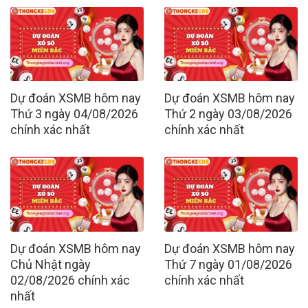
Dự đoán XSMB hôm nay
Dự đoán XSMB hôm nay
Thứ 3 ngày 04/08/2026
Thứ 2 ngày 03/08/2026
chính xác nhất
chính xác nhất
Dự đoán XSMB hôm nay
Dự đoán XSMB hôm nay
Chủ Nhật ngày
Thứ 7 ngày 01/08/2026
02/08/2026 chính xác
chính xác nhất
nhất