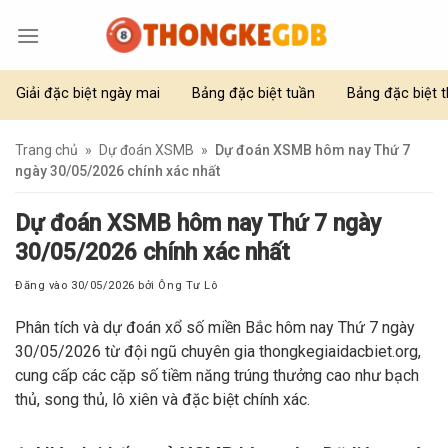
Bỏ
qua
nội
dung
Giải đặc biệt ngày mai
Bảng đặc biệt tuần
Bảng đặc biệt 
Trang chủ
»
Dự đoán XSMB
»
Dự đoán XSMB hôm nay Thứ 7
ngày 30/05/2026 chính xác nhất
Dự đoán XSMB hôm nay Thứ 7 ngày
30/05/2026 chính xác nhất
Đăng vào
30/05/2026
bởi
Ông Tư Lô
Phân tích và dự đoán xổ số miền Bắc hôm nay Thứ 7 ngày
30/05/2026
từ đội ngũ chuyên gia thongkegiaidacbiet.org,
cung cấp các cặp số tiềm năng trúng thưởng cao như bạch
thủ, song thủ, lô xiên và đặc biệt chính xác.