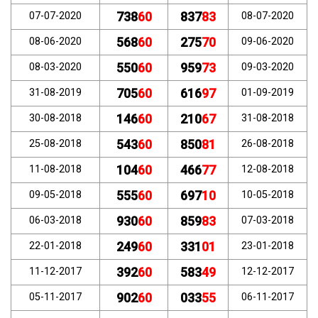
738
60
837
83
07-07-2020
08-07-2020
568
60
275
70
08-06-2020
09-06-2020
550
60
959
73
08-03-2020
09-03-2020
705
60
616
97
31-08-2019
01-09-2019
146
60
210
67
30-08-2018
31-08-2018
543
60
850
81
25-08-2018
26-08-2018
104
60
466
77
11-08-2018
12-08-2018
555
60
697
10
09-05-2018
10-05-2018
930
60
859
83
06-03-2018
07-03-2018
249
60
331
01
22-01-2018
23-01-2018
392
60
583
49
11-12-2017
12-12-2017
902
60
033
55
05-11-2017
06-11-2017