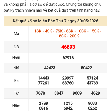
và không phải là cơ sở để đặt cược. Chúng tôi không chịu
bất kỳ trách nhiệm nào về kết quả dựa trên tính năng này.
Kết quả xổ số Miền Bắc Thứ 7 ngày 30/05/2026
1SK
-
4SK
-
7SK
-
8SK
-
10SK
-
15SK
-
Mã
18SK
-
20SK
46693
ĐB
Nhất
67918
Nhì
42423
50422
14443
29997
57124
Ba
77261
68760
43763
Tư
7878
3847
9609
4829
2789
1215
9033
Năm
0816
6942
0262