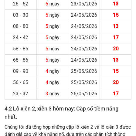
26 - 62
6
ngày
23/05/2026
13
03 - 30
5
ngày
24/05/2026
15
08 - 80
5
ngày
24/05/2026
13
24 - 42
5
ngày
24/05/2026
17
58 - 85
5
ngày
24/05/2026
20
68 - 86
5
ngày
24/05/2026
13
09 - 90
4
ngày
25/05/2026
15
56 - 65
4
ngày
25/05/2026
20
23 - 32
3
ngày
26/05/2026
17
4.2 Lô xiên 2, xiên 3 hôm nay: Cặp số tiềm năng
nhất:
Chúng tôi đã tổng hợp những cặp lô xiên 2 và lô xiên 3 được
đánh giá cao về khả năng nổ, dựa trên các phân tích thống