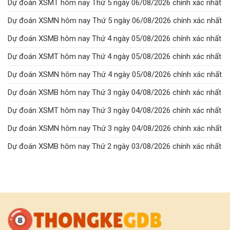
Dự đoán XSMT hôm nay Thứ 5 ngày 06/08/2026 chính xác nhất
Dự đoán XSMN hôm nay Thứ 5 ngày 06/08/2026 chính xác nhất
Dự đoán XSMB hôm nay Thứ 4 ngày 05/08/2026 chính xác nhất
Dự đoán XSMT hôm nay Thứ 4 ngày 05/08/2026 chính xác nhất
Dự đoán XSMN hôm nay Thứ 4 ngày 05/08/2026 chính xác nhất
Dự đoán XSMB hôm nay Thứ 3 ngày 04/08/2026 chính xác nhất
Dự đoán XSMT hôm nay Thứ 3 ngày 04/08/2026 chính xác nhất
Dự đoán XSMN hôm nay Thứ 3 ngày 04/08/2026 chính xác nhất
Dự đoán XSMB hôm nay Thứ 2 ngày 03/08/2026 chính xác nhất