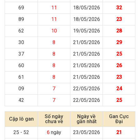
69
11
18/05/2026
32
89
11
18/05/2026
23
62
10
19/05/2026
28
30
8
21/05/2026
29
37
8
21/05/2026
25
60
8
21/05/2026
26
61
8
21/05/2026
23
09
7
22/05/2026
24
42
7
22/05/2026
25
Số ngày
Ngày về
Gan Cực
Cặp lô gan
chưa về
gần nhất
Đại
25 - 52
6
ngày
23/05/2026
21