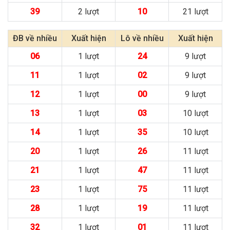
39
2 lượt
10
21 lượt
ĐB về nhiều
Xuất hiện
Lô về nhiều
Xuất hiện
06
1 lượt
24
9 lượt
11
1 lượt
02
9 lượt
12
1 lượt
00
9 lượt
13
1 lượt
03
10 lượt
14
1 lượt
35
10 lượt
20
1 lượt
26
11 lượt
21
1 lượt
47
11 lượt
23
1 lượt
75
11 lượt
28
1 lượt
19
11 lượt
32
1 lượt
01
11 lượt