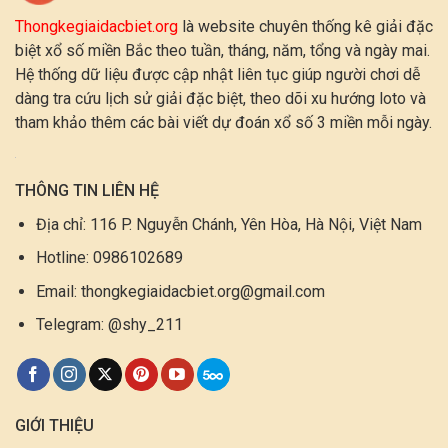
Thongkegiaidacbiet.org
là website chuyên thống kê giải đặc
biệt xổ số miền Bắc theo tuần, tháng, năm, tổng và ngày mai.
Hệ thống dữ liệu được cập nhật liên tục giúp người chơi dễ
dàng tra cứu lịch sử giải đặc biệt, theo dõi xu hướng loto và
tham khảo thêm các bài viết dự đoán xổ số 3 miền mỗi ngày.
THÔNG TIN LIÊN HỆ
Địa chỉ:
116 P. Nguyễn Chánh, Yên Hòa, Hà Nội, Việt Nam
Hotline:
0986102689
Email:
thongkegiaidacbiet.org@gmail.com
Telegram: @shy_211
GIỚI THIỆU