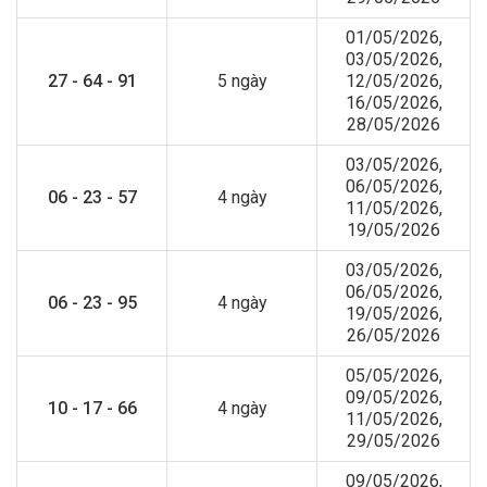
01/05/2026,
03/05/2026,
27 - 64 - 91
5 ngày
12/05/2026,
16/05/2026,
28/05/2026
03/05/2026,
06/05/2026,
06 - 23 - 57
4 ngày
11/05/2026,
19/05/2026
03/05/2026,
06/05/2026,
06 - 23 - 95
4 ngày
19/05/2026,
26/05/2026
05/05/2026,
09/05/2026,
10 - 17 - 66
4 ngày
11/05/2026,
29/05/2026
09/05/2026,