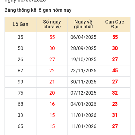
Bảng thống kê lô gan hôm nay:
Số ngày
Ngày về
Gan Cực
Lô Gan
chưa về
gần nhất
Đại
35
55
06/04/2025
55
50
30
28/09/2025
30
26
27
19/10/2025
27
82
22
23/11/2025
45
99
21
30/11/2025
27
75
20
07/12/2025
32
68
16
04/01/2026
23
33
15
11/01/2026
31
65
15
11/01/2026
27