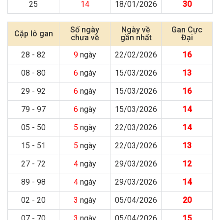
25
14
18/01/2026
30
Số ngày
Ngày về
Gan Cực
Cặp lô gan
chưa về
gần nhất
Đại
28 - 82
9
ngày
22/02/2026
16
08 - 80
6
ngày
15/03/2026
13
29 - 92
6
ngày
15/03/2026
16
79 - 97
6
ngày
15/03/2026
14
05 - 50
5
ngày
22/03/2026
14
15 - 51
5
ngày
22/03/2026
13
27 - 72
4
ngày
29/03/2026
12
89 - 98
4
ngày
29/03/2026
14
02 - 20
3
ngày
05/04/2026
20
07 - 70
3
ngày
05/04/2026
15