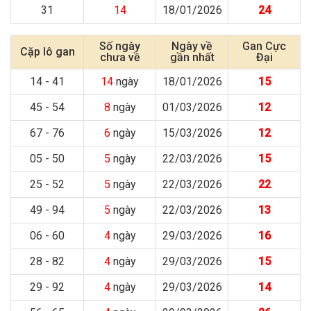
31
14
18/01/2026
24
Số ngày
Ngày về
Gan Cực
Cặp lô gan
chưa về
gần nhất
Đại
14 - 41
14
ngày
18/01/2026
15
45 - 54
8
ngày
01/03/2026
12
67 - 76
6
ngày
15/03/2026
12
05 - 50
5
ngày
22/03/2026
15
25 - 52
5
ngày
22/03/2026
22
49 - 94
5
ngày
22/03/2026
13
06 - 60
4
ngày
29/03/2026
16
28 - 82
4
ngày
29/03/2026
15
29 - 92
4
ngày
29/03/2026
14