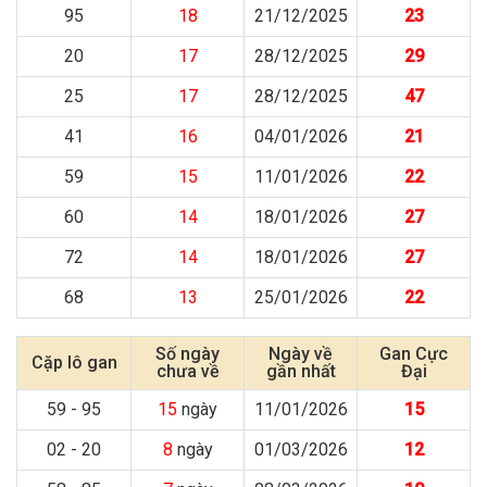
95
18
21/12/2025
23
20
17
28/12/2025
29
25
17
28/12/2025
47
41
16
04/01/2026
21
59
15
11/01/2026
22
60
14
18/01/2026
27
72
14
18/01/2026
27
68
13
25/01/2026
22
Số ngày
Ngày về
Gan Cực
Cặp lô gan
chưa về
gần nhất
Đại
59 - 95
15
ngày
11/01/2026
15
02 - 20
8
ngày
01/03/2026
12