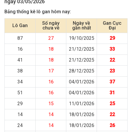
ngày 03/05/2026
Bảng thống kê lô gan hôm nay:
Số ngày
Ngày về
Gan Cực
Lô Gan
chưa về
gần nhất
Đại
87
27
19/10/2025
29
16
18
21/12/2025
33
41
18
21/12/2025
22
38
17
28/12/2025
23
34
16
04/01/2026
37
51
16
04/01/2026
31
29
15
11/01/2026
25
14
14
18/01/2026
22
24
14
18/01/2026
26