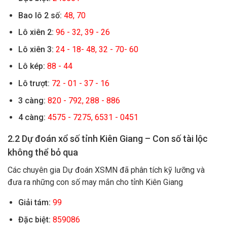
Bao lô 2 số:
48, 70
Lô xiên 2:
96 - 32, 39 - 26
Lô xiên 3:
24 - 18- 48, 32 - 70- 60
Lô kép:
88 - 44
Lô trượt:
72 - 01 - 37 - 16
3 càng:
820 - 792, 288 - 886
4 càng:
4575 - 7275, 6531 - 0451
2.2 Dự đoán xổ số tỉnh Kiên Giang – Con số tài lộc
không thể bỏ qua
Các chuyên gia Dự đoán XSMN đã phân tích kỹ lưỡng và
đưa ra những con số may mắn cho tỉnh Kiên Giang
Giải tám:
99
Đặc biệt:
859086