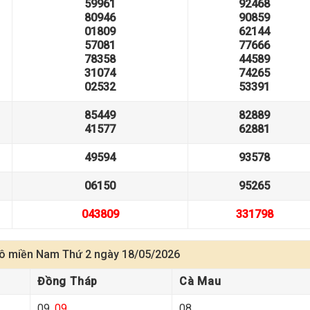
59961
92468
80946
90859
01809
62144
57081
77666
78358
44589
31074
74265
02532
53391
85449
82889
41577
62881
49594
93578
06150
95265
043809
331798
tô miền Nam Thứ 2 ngày 18/05/2026
Đồng Tháp
Cà Mau
09,
09
08