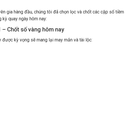
yên gia hàng đầu, chúng tôi đã chọn lọc và chốt các cặp số tiềm
g kỳ quay ngày hôm nay:
M – Chốt số vàng hôm nay
 được kỳ vọng sẽ mang lại may mắn và tài lộc: