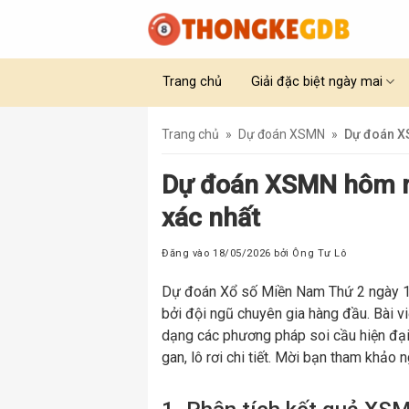
Bỏ
qua
nội
dung
Trang chủ
Giải đặc biệt ngày mai
Trang chủ
»
Dự đoán XSMN
»
Dự đoán XS
Dự đoán XSMN hôm n
xác nhất
Đăng vào
18/05/2026
bởi
Ông Tư Lô
Dự đoán Xổ số Miền Nam Thứ 2 ngày 18
bởi đội ngũ chuyên gia hàng đầu. Bài 
dạng các phương pháp soi cầu hiện đại n
gan, lô rơi chi tiết. Mời bạn tham khảo