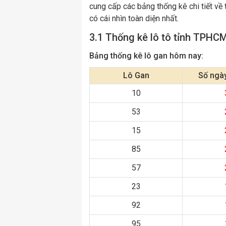
cung cấp các bảng thống kê chi tiết về t
có cái nhìn toàn diện nhất.
3.1 Thống kê lô tô tỉnh TPHC
Bảng thống kê lô gan hôm nay:
Lô Gan
Số ngà
10
53
15
85
57
23
92
95