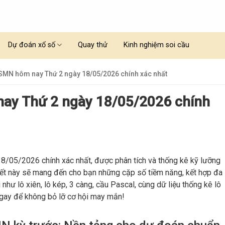
Dự đoán xổ số
Quay thử
Kinh nghiệm soi cầu
MN hôm nay Thứ 2 ngày 18/05/2026 chính xác nhất
ay Thứ 2 ngày 18/05/2026 chính
/05/2026 chính xác nhất, được phân tích và thống kê kỹ lưỡng
viết này sẽ mang đến cho bạn những cặp số tiềm năng, kết hợp đa
hư lô xiên, lô kép, 3 càng, cầu Pascal, cùng dữ liệu thống kê lô
 ngay để không bỏ lỡ cơ hội may mắn!