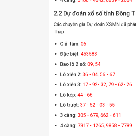
4 càng:
5188 - 4042, 6859 - 2604
2.2 Dự đoán xổ số tỉnh Đồng T
Các chuyên gia Dự đoán XSMN đã phân 
Tháp
Giải tám:
06
Đặc biệt:
453583
Bao lô 2 số:
09, 54
Lô xiên 2:
36 - 04, 56 - 67
Lô xiên 3:
17 - 92- 32, 79 - 62- 26
Lô kép:
44 - 66
Lô trượt:
37 - 52 - 03 - 55
3 càng:
305 - 679, 662 - 611
4 càng:
7817 - 1265, 9858 - 7789