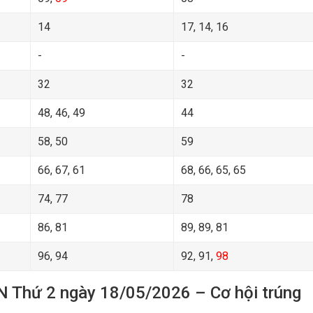
14
17, 14, 16
-
-
32
32
48, 46, 49
44
58, 50
59
66, 67, 61
68, 66, 65, 65
74, 77
78
86, 81
89, 89, 81
96, 94
92, 91,
98
 Thứ 2 ngày 18/05/2026 – Cơ hội trúng