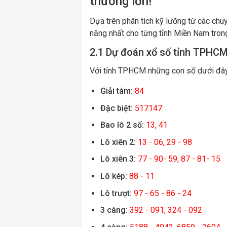
thưởng lớn!
Dựa trên phân tích kỹ lưỡng từ các chu
năng nhất cho từng tỉnh Miền Nam tron
2.1 Dự đoán xổ số tỉnh TPHC
Với tỉnh TPHCM những con số dưới đây
Giải tám:
84
Đặc biệt:
517147
Bao lô 2 số:
13, 41
Lô xiên 2:
13 - 06, 29 - 98
Lô xiên 3:
77 - 90- 59, 87 - 81- 15
Lô kép:
88 - 11
Lô trượt:
97 - 65 - 86 - 24
3 càng:
392 - 091, 324 - 092