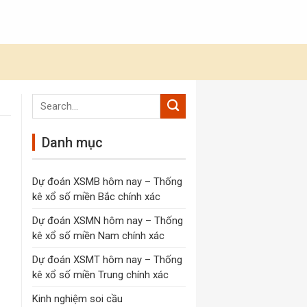
Danh mục
Dự đoán XSMB hôm nay – Thống
kê xổ số miền Bắc chính xác
Dự đoán XSMN hôm nay – Thống
kê xổ số miền Nam chính xác
Dự đoán XSMT hôm nay – Thống
kê xổ số miền Trung chính xác
Kinh nghiệm soi cầu