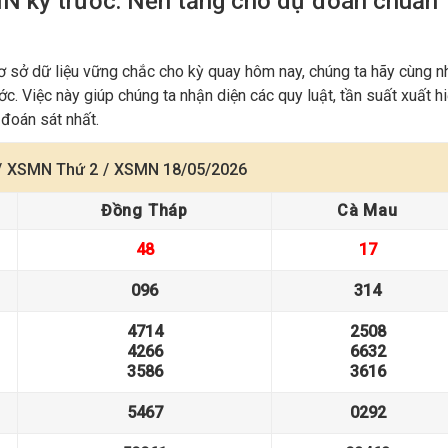
MN kỳ trước: Nền tảng cho dự đoán chuẩn
ơ sở dữ liệu vững chắc cho kỳ quay hôm nay, chúng ta hãy cùng n
c. Việc này giúp chúng ta nhận diện các quy luật, tần suất xuất h
đoán sát nhất.
/
XSMN Thứ 2
/
XSMN 18/05/2026
Đồng Tháp
Cà Mau
48
17
096
314
4714
2508
4266
6632
3586
3616
5467
0292