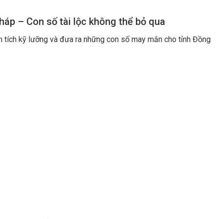
háp – Con số tài lộc không thể bỏ qua
tích kỹ lưỡng và đưa ra những con số may mắn cho tỉnh Đồng