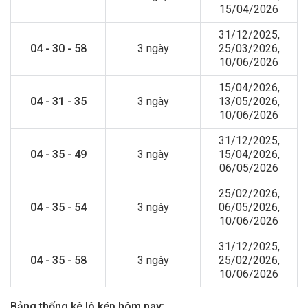
15/04/2026
31/12/2025,
04 - 30 - 58
3 ngày
25/03/2026,
10/06/2026
15/04/2026,
04 - 31 - 35
3 ngày
13/05/2026,
10/06/2026
31/12/2025,
04 - 35 - 49
3 ngày
15/04/2026,
06/05/2026
25/02/2026,
04 - 35 - 54
3 ngày
06/05/2026,
10/06/2026
31/12/2025,
04 - 35 - 58
3 ngày
25/02/2026,
10/06/2026
Bảng thống kê lô kép hôm nay: