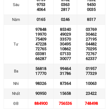
Sáu
9753
0363
9450
4064
2817
0035
Năm
0165
0246
8517
97848
85340
03769
19970
49029
30462
75409
33570
27195
Tư
47228
30495
04482
72765
10862
70295
03381
07133
72767
66287
30077
62337
56818
99464
01957
Ba
17770
31786
77329
Nhì
98326
87364
10063
Nhất
90950
15658
23422
ĐB
884900
756536
748498