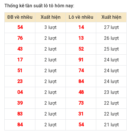
Thống kê tần suất lô tô hôm nay:
ĐB về nhiều
Xuất hiện
Lô về nhiều
Xuất hiện
54
3 lượt
14
27 lượt
76
2 lượt
13
26 lượt
43
2 lượt
52
25 lượt
17
2 lượt
91
24 lượt
51
2 lượt
74
24 lượt
23
2 lượt
84
24 lượt
04
2 lượt
48
23 lượt
39
2 lượt
73
22 lượt
83
2 lượt
31
22 lượt
84
2 lượt
54
21 lượt