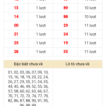
13
1 lượt
89
10 lượt
14
1 lượt
88
10 lượt
00
1 lượt
29
11 lượt
21
1 lượt
24
11 lượt
25
1 lượt
19
11 lượt
28
1 lượt
35
11 lượt
Đặc biệt chưa về
Lô tô chưa về
01, 02, 03, 06, 07, 09, 10,
15, 16, 18, 19, 20, 22, 24,
26, 27, 29, 30, 31, 34, 35,
44, 45, 46, 49, 52, 55, 56,
57, 58, 60, 62, 63, 66, 67,
70, 71, 72, 73, 74, 77, 79,
82, 86, 87, 88, 90, 91, 95,
96, 98, 99,