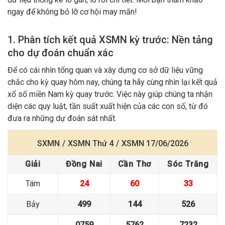
ngay để không bỏ lỡ cơ hội may mắn!
1. Phân tích kết quả XSMN kỳ trước: Nền tảng
cho dự đoán chuẩn xác
Để có cái nhìn tổng quan và xây dựng cơ sở dữ liệu vững
chắc cho kỳ quay hôm nay, chúng ta hãy cùng nhìn lại kết quả
xổ số miền Nam kỳ quay trước. Việc này giúp chúng ta nhận
diện các quy luật, tần suất xuất hiện của các con số, từ đó
đưa ra những dự đoán sát nhất.
SXMN
/
XSMN Thứ 4
/
XSMN 17/06/2026
Giải
Đồng Nai
Cần Thơ
Sóc Trăng
Tám
24
60
33
Bảy
499
144
526
0759
5762
7232