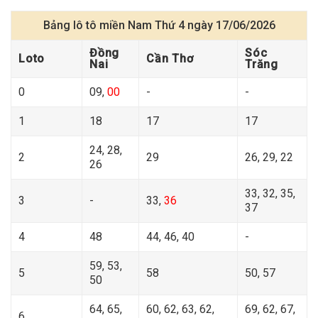
Bảng lô tô miền Nam Thứ 4 ngày 17/06/2026
Đồng
Sóc
Loto
Cần Thơ
Nai
Trăng
0
09,
00
-
-
1
18
17
17
24, 28,
2
29
26, 29, 22
26
33, 32, 35,
3
-
33,
36
37
4
48
44, 46, 40
-
59, 53,
5
58
50, 57
50
64, 65,
60, 62, 63, 62,
69, 62, 67,
6