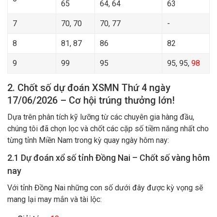
65
64, 64
63
7
70, 70
70, 77
-
8
81, 87
86
82
9
99
95
95, 95,
98
2. Chốt số dự đoán XSMN Thứ 4 ngày
17/06/2026 – Cơ hội trúng thưởng lớn!
Dựa trên phân tích kỹ lưỡng từ các chuyên gia hàng đầu,
chúng tôi đã chọn lọc và chốt các cặp số tiềm năng nhất cho
từng tỉnh Miền Nam trong kỳ quay ngày hôm nay:
2.1 Dự đoán xổ số tỉnh Đồng Nai – Chốt số vàng hôm
nay
Với tỉnh Đồng Nai những con số dưới đây được kỳ vọng sẽ
mang lại may mắn và tài lộc: