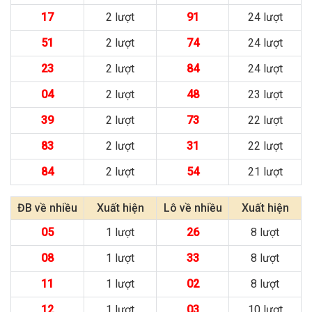
17
2 lượt
91
24 lượt
51
2 lượt
74
24 lượt
23
2 lượt
84
24 lượt
04
2 lượt
48
23 lượt
39
2 lượt
73
22 lượt
83
2 lượt
31
22 lượt
84
2 lượt
54
21 lượt
ĐB về nhiều
Xuất hiện
Lô về nhiều
Xuất hiện
05
1 lượt
26
8 lượt
08
1 lượt
33
8 lượt
11
1 lượt
02
8 lượt
12
1 lượt
03
10 lượt