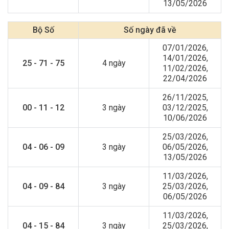
13/05/2026
Bộ Số
Số ngày đã về
07/01/2026,
14/01/2026,
25 - 71 - 75
4 ngày
11/02/2026,
22/04/2026
26/11/2025,
00 - 11 - 12
3 ngày
03/12/2025,
10/06/2026
25/03/2026,
04 - 06 - 09
3 ngày
06/05/2026,
13/05/2026
11/03/2026,
04 - 09 - 84
3 ngày
25/03/2026,
06/05/2026
11/03/2026,
04 - 15 - 84
3 ngày
25/03/2026,