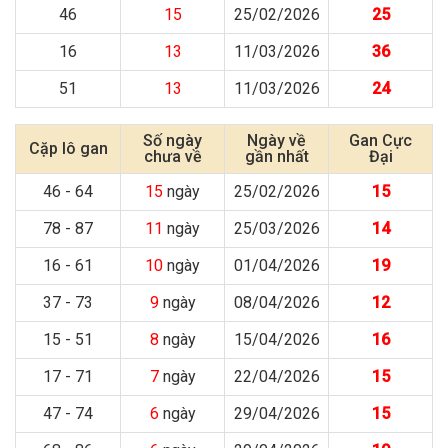
46
15
25/02/2026
25
16
13
11/03/2026
36
51
13
11/03/2026
24
Số ngày
Ngày về
Gan Cực
Cặp lô gan
chưa về
gần nhất
Đại
46 - 64
15
ngày
25/02/2026
15
78 - 87
11
ngày
25/03/2026
14
16 - 61
10
ngày
01/04/2026
19
37 - 73
9
ngày
08/04/2026
12
15 - 51
8
ngày
15/04/2026
16
17 - 71
7
ngày
22/04/2026
15
47 - 74
6
ngày
29/04/2026
15