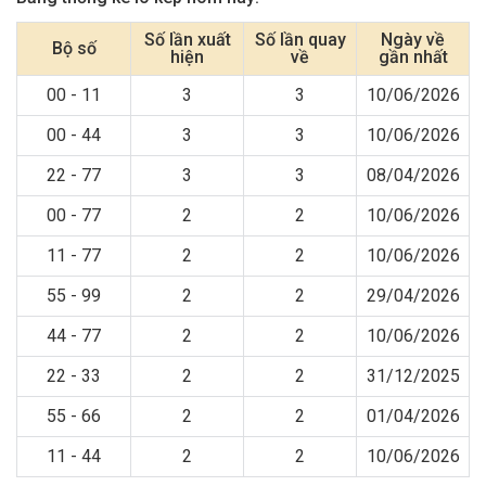
Số lần xuất
Số lần quay
Ngày về
Bộ số
hiện
về
gần nhất
00 - 11
3
3
10/06/2026
00 - 44
3
3
10/06/2026
22 - 77
3
3
08/04/2026
00 - 77
2
2
10/06/2026
11 - 77
2
2
10/06/2026
55 - 99
2
2
29/04/2026
44 - 77
2
2
10/06/2026
22 - 33
2
2
31/12/2025
55 - 66
2
2
01/04/2026
11 - 44
2
2
10/06/2026