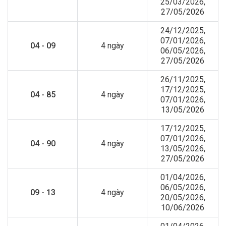
25/03/2026,
27/05/2026
24/12/2025,
07/01/2026,
04 - 09
4 ngày
06/05/2026,
27/05/2026
26/11/2025,
17/12/2025,
04 - 85
4 ngày
07/01/2026,
13/05/2026
17/12/2025,
07/01/2026,
04 - 90
4 ngày
13/05/2026,
27/05/2026
01/04/2026,
06/05/2026,
09 - 13
4 ngày
20/05/2026,
10/06/2026