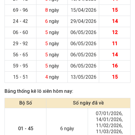
69 - 96
8
ngày
15/04/2026
15
24 - 42
6
ngày
29/04/2026
14
06 - 60
5
ngày
06/05/2026
12
29 - 92
5
ngày
06/05/2026
11
56 - 65
5
ngày
06/05/2026
14
59 - 95
5
ngày
06/05/2026
16
15 - 51
4
ngày
13/05/2026
15
Bảng thống kê lô xiên hôm nay:
Bộ Số
Số ngày đã về
07/01/2026,
14/01/2026,
11/02/2026,
01 - 45
6 ngày
11/03/2026,