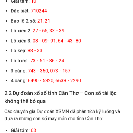
Giải tám:
10
Đặc biệt:
710244
Bao lô 2 số:
21, 21
Lô xiên 2:
27 - 65, 33 - 39
Lô xiên 3:
08 - 09- 91, 64 - 43- 80
Lô kép:
88 - 33
Lô trượt:
73 - 51 - 86 - 24
3 càng:
743 - 350, 073 - 157
4 càng:
6490 - 5820, 6638 - 2290
2.2 Dự đoán xổ số tỉnh Cần Thơ – Con số tài lộc
không thể bỏ qua
Các chuyên gia Dự đoán XSMN đã phân tích kỹ lưỡng và
đưa ra những con số may mắn cho tỉnh Cần Thơ
Giải tám:
63