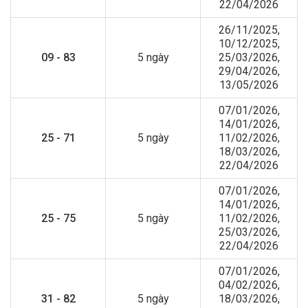
22/04/2026
26/11/2025,
10/12/2025,
09 - 83
5 ngày
25/03/2026,
29/04/2026,
13/05/2026
07/01/2026,
14/01/2026,
25 - 71
5 ngày
11/02/2026,
18/03/2026,
22/04/2026
07/01/2026,
14/01/2026,
25 - 75
5 ngày
11/02/2026,
25/03/2026,
22/04/2026
07/01/2026,
04/02/2026,
31 - 82
5 ngày
18/03/2026,