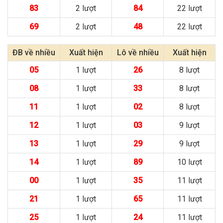
83
2 lượt
84
22 lượt
69
2 lượt
48
22 lượt
ĐB về nhiều
Xuất hiện
Lô về nhiều
Xuất hiện
05
1 lượt
26
8 lượt
08
1 lượt
33
8 lượt
11
1 lượt
02
8 lượt
12
1 lượt
03
9 lượt
13
1 lượt
29
9 lượt
14
1 lượt
89
10 lượt
00
1 lượt
35
11 lượt
21
1 lượt
65
11 lượt
25
1 lượt
24
11 lượt