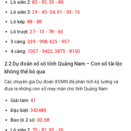
Lô xiên 2:
82 - 93, 30 - 89
Lô xiên 3:
24 - 45- 04, 61 - 93- 15
Lô kép:
88 - 88
Lô trượt:
27 - 13 - 78 - 60
3 càng:
039 - 998, 625 - 957
4 càng:
1057 - 9422, 3875 - 8150
2.2 Dự đoán xổ số tỉnh Quảng Nam – Con số tài lộc
không thể bỏ qua
Các chuyên gia Dự đoán XSMN đã phân tích kỹ lưỡng và
đưa ra những con số may mắn cho tỉnh Quảng Nam
Giải tám:
41
Đặc biệt:
342489
Bao lô 2 số:
00, 68
Lô xiên 2:
70 - 81, 93 - 36