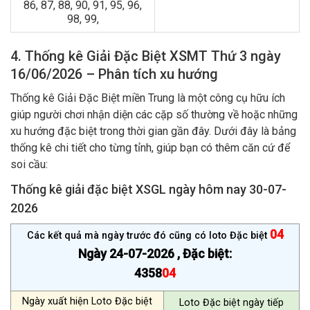
86, 87, 88, 90, 91, 95, 96,
98, 99,
4. Thống kê Giải Đặc Biệt XSMT Thứ 3 ngày
16/06/2026 – Phân tích xu hướng
Thống kê Giải Đặc Biệt miền Trung là một công cụ hữu ích
giúp người chơi nhận diện các cặp số thường về hoặc những
xu hướng đặc biệt trong thời gian gần đây. Dưới đây là bảng
thống kê chi tiết cho từng tỉnh, giúp bạn có thêm căn cứ để
soi cầu:
Thống kê giải đặc biệt XSGL ngày hôm nay 30-07-
2026
04
Các kết quả mà ngày trước đó cũng có loto Đặc biệt
Ngày 24-07-2026 , Đặc biệt:
4358
04
Ngày xuất hiện Loto Đặc biệt
Loto Đặc biệt ngày tiếp