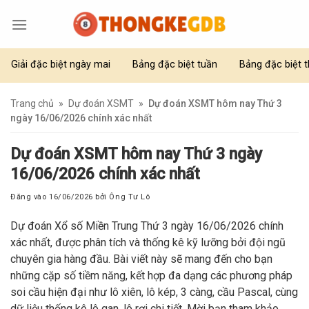
Bỏ
qua
nội
dung
Giải đặc biệt ngày mai
Bảng đặc biệt tuần
Bảng đặc biệt 
Trang chủ
»
Dự đoán XSMT
»
Dự đoán XSMT hôm nay Thứ 3
ngày 16/06/2026 chính xác nhất
Dự đoán XSMT hôm nay Thứ 3 ngày
16/06/2026 chính xác nhất
Đăng vào
16/06/2026
bởi
Ông Tư Lô
Dự đoán Xổ số Miền Trung Thứ 3 ngày 16/06/2026 chính
xác nhất, được phân tích và thống kê kỹ lưỡng bởi đội ngũ
chuyên gia hàng đầu. Bài viết này sẽ mang đến cho bạn
những cặp số tiềm năng, kết hợp đa dạng các phương pháp
soi cầu hiện đại như lô xiên, lô kép, 3 càng, cầu Pascal, cùng
dữ liệu thống kê lô gan, lô rơi chi tiết. Mời bạn tham khảo