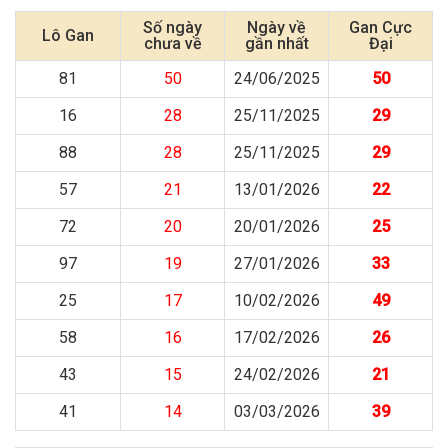
Số ngày
Ngày về
Gan Cực
Lô Gan
chưa về
gần nhất
Đại
81
50
24/06/2025
50
16
28
25/11/2025
29
88
28
25/11/2025
29
57
21
13/01/2026
22
72
20
20/01/2026
25
97
19
27/01/2026
33
25
17
10/02/2026
49
58
16
17/02/2026
26
43
15
24/02/2026
21
41
14
03/03/2026
39