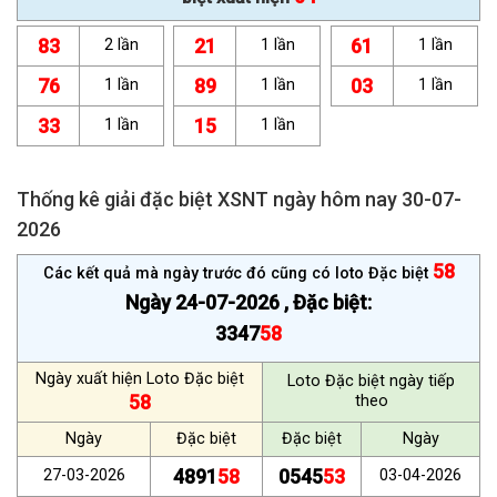
83
21
61
2 lần
1 lần
1 lần
76
89
03
1 lần
1 lần
1 lần
33
15
1 lần
1 lần
Thống kê giải đặc biệt XSNT ngày hôm nay 30-07-
2026
58
Các kết quả mà ngày trước đó cũng có loto Đặc biệt
Ngày 24-07-2026 , Đặc biệt:
3347
58
Ngày xuất hiện Loto Đặc biệt
Loto Đặc biệt ngày tiếp
58
theo
Ngày
Đặc biệt
Đặc biệt
Ngày
4891
58
0545
53
27-03-2026
03-04-2026