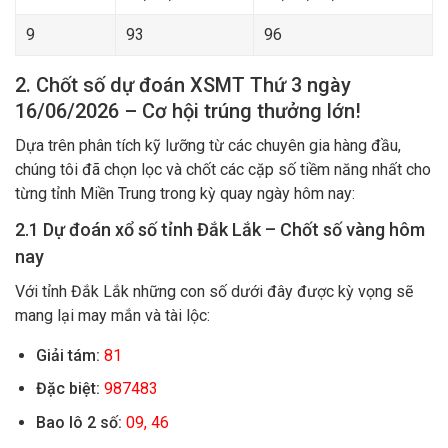
9
93
96
2. Chốt số dự đoán XSMT Thứ 3 ngày
16/06/2026 – Cơ hội trúng thưởng lớn!
Dựa trên phân tích kỹ lưỡng từ các chuyên gia hàng đầu,
chúng tôi đã chọn lọc và chốt các cặp số tiềm năng nhất cho
từng tỉnh Miền Trung trong kỳ quay ngày hôm nay:
2.1 Dự đoán xổ số tỉnh Đắk Lắk – Chốt số vàng hôm
nay
Với tỉnh Đắk Lắk những con số dưới đây được kỳ vọng sẽ
mang lại may mắn và tài lộc:
Giải tám:
81
Đặc biệt:
987483
Bao lô 2 số:
09, 46