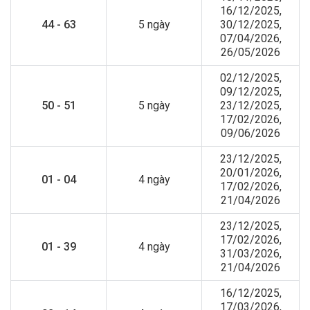
16/12/2025,
44 - 63
5 ngày
30/12/2025,
07/04/2026,
26/05/2026
02/12/2025,
09/12/2025,
50 - 51
5 ngày
23/12/2025,
17/02/2026,
09/06/2026
23/12/2025,
20/01/2026,
01 - 04
4 ngày
17/02/2026,
21/04/2026
23/12/2025,
17/02/2026,
01 - 39
4 ngày
31/03/2026,
21/04/2026
16/12/2025,
17/03/2026,