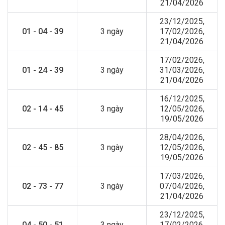
21/04/2026
23/12/2025,
01 - 04 - 39
3 ngày
17/02/2026,
21/04/2026
17/02/2026,
01 - 24 - 39
3 ngày
31/03/2026,
21/04/2026
16/12/2025,
02 - 14 - 45
3 ngày
12/05/2026,
19/05/2026
28/04/2026,
02 - 45 - 85
3 ngày
12/05/2026,
19/05/2026
17/03/2026,
02 - 73 - 77
3 ngày
07/04/2026,
21/04/2026
23/12/2025,
04 - 50 - 51
3 ngày
17/02/2026,