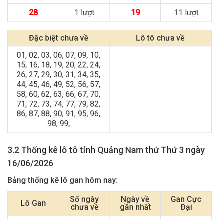
28
1 lượt
19
11 lượt
Đặc biệt chưa về
Lô tô chưa về
01, 02, 03, 06, 07, 09, 10,
15, 16, 18, 19, 20, 22, 24,
26, 27, 29, 30, 31, 34, 35,
44, 45, 46, 49, 52, 56, 57,
58, 60, 62, 63, 66, 67, 70,
71, 72, 73, 74, 77, 79, 82,
86, 87, 88, 90, 91, 95, 96,
98, 99,
3.2 Thống kê lô tô tỉnh Quảng Nam thứ Thứ 3 ngày
16/06/2026
Bảng thống kê lô gan hôm nay:
Số ngày
Ngày về
Gan Cực
Lô Gan
chưa về
gần nhất
Đại