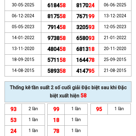
6184
58
8170
24
30-05-2025
06-06-2025
8175
58
7671
99
06-12-2024
13-12-2024
7914
58
3205
93
05-05-2023
12-05-2023
9738
58
6580
93
14-01-2022
21-01-2022
4804
58
6813
18
13-11-2020
20-11-2020
5711
58
1644
78
18-09-2015
25-09-2015
5893
58
4147
95
14-08-2015
21-08-2015
Thống kê tần suất 2 số cuối giải Đặc biệt sau khi Đặc
58
biệt xuất hiện
93
99
95
2 lần
1 lần
1 lần
53
18
1 lần
1 lần
24
78
1 lần
1 lần