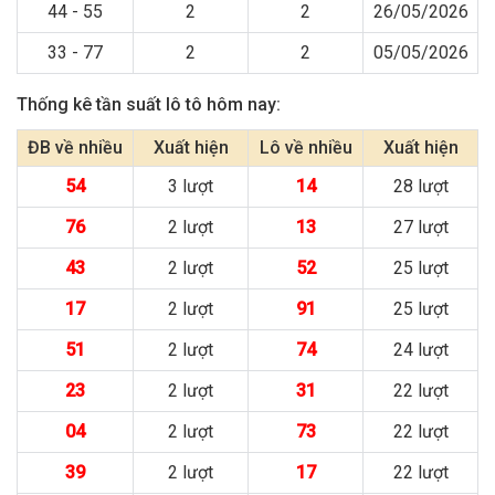
44 - 55
2
2
26/05/2026
33 - 77
2
2
05/05/2026
Thống kê tần suất lô tô hôm nay:
ĐB về nhiều
Xuất hiện
Lô về nhiều
Xuất hiện
54
3 lượt
14
28 lượt
76
2 lượt
13
27 lượt
43
2 lượt
52
25 lượt
17
2 lượt
91
25 lượt
51
2 lượt
74
24 lượt
23
2 lượt
31
22 lượt
04
2 lượt
73
22 lượt
39
2 lượt
17
22 lượt