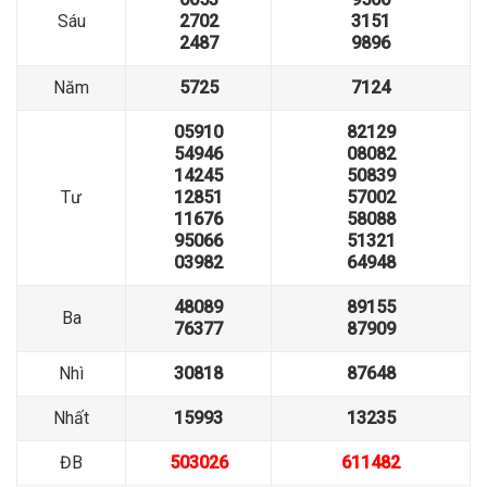
Sáu
2702
3151
2487
9896
Năm
5725
7124
05910
82129
54946
08082
14245
50839
Tư
12851
57002
11676
58088
95066
51321
03982
64948
48089
89155
Ba
76377
87909
Nhì
30818
87648
Nhất
15993
13235
ĐB
503026
611482