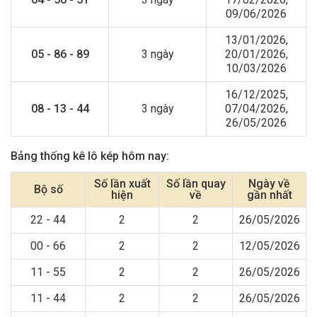
09/06/2026
13/01/2026,
05 - 86 - 89
3 ngày
20/01/2026,
10/03/2026
16/12/2025,
08 - 13 - 44
3 ngày
07/04/2026,
26/05/2026
Bảng thống kê lô kép hôm nay:
Số lần xuất
Số lần quay
Ngày về
Bộ số
hiện
về
gần nhất
22 - 44
2
2
26/05/2026
00 - 66
2
2
12/05/2026
11 - 55
2
2
26/05/2026
11 - 44
2
2
26/05/2026