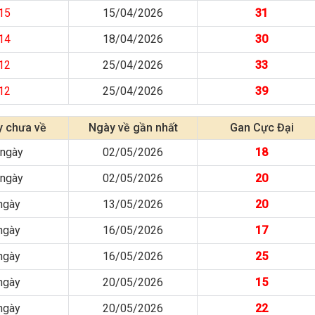
15
15/04/2026
31
14
18/04/2026
30
12
25/04/2026
33
12
25/04/2026
39
y chưa về
Ngày về gần nhất
Gan Cực Đại
ngày
02/05/2026
18
ngày
02/05/2026
20
ngày
13/05/2026
20
ngày
16/05/2026
17
ngày
16/05/2026
25
ngày
20/05/2026
15
ngày
20/05/2026
22