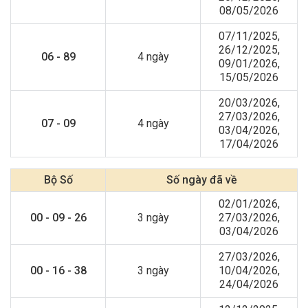
08/05/2026
07/11/2025,
26/12/2025,
06 - 89
4 ngày
09/01/2026,
15/05/2026
20/03/2026,
27/03/2026,
07 - 09
4 ngày
03/04/2026,
17/04/2026
Bộ Số
Số ngày đã về
02/01/2026,
00 - 09 - 26
3 ngày
27/03/2026,
03/04/2026
27/03/2026,
00 - 16 - 38
3 ngày
10/04/2026,
24/04/2026