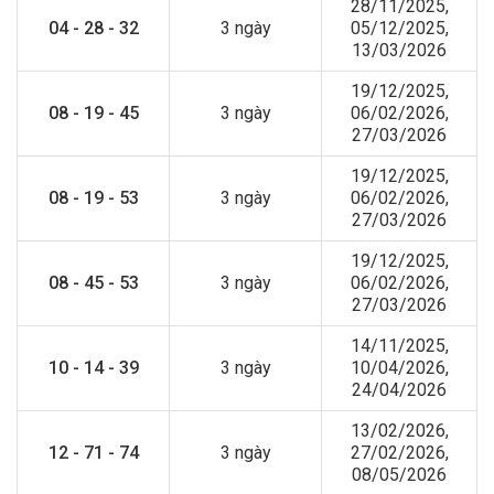
28/11/2025,
04 - 28 - 32
3 ngày
05/12/2025,
13/03/2026
19/12/2025,
08 - 19 - 45
3 ngày
06/02/2026,
27/03/2026
19/12/2025,
08 - 19 - 53
3 ngày
06/02/2026,
27/03/2026
19/12/2025,
08 - 45 - 53
3 ngày
06/02/2026,
27/03/2026
14/11/2025,
10 - 14 - 39
3 ngày
10/04/2026,
24/04/2026
13/02/2026,
12 - 71 - 74
3 ngày
27/02/2026,
08/05/2026