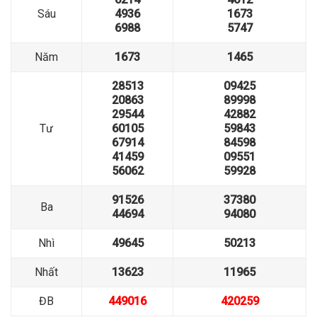
Sáu
4936
1673
6988
5747
Năm
1673
1465
28513
09425
20863
89998
29544
42882
Tư
60105
59843
67914
84598
41459
09551
56062
59928
91526
37380
Ba
44694
94080
Nhì
49645
50213
Nhất
13623
11965
ĐB
449016
420259