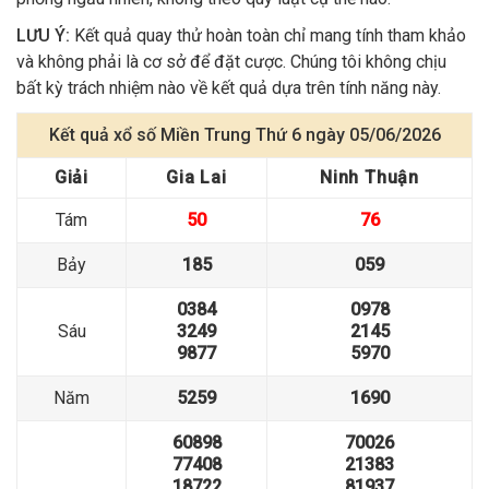
LƯU Ý:
Kết quả quay thử hoàn toàn chỉ mang tính tham khảo
và không phải là cơ sở để đặt cược. Chúng tôi không chịu
bất kỳ trách nhiệm nào về kết quả dựa trên tính năng này.
Kết quả xổ số Miền Trung Thứ 6 ngày 05/06/2026
Giải
Gia Lai
Ninh Thuận
Tám
50
76
Bảy
185
059
0384
0978
Sáu
3249
2145
9877
5970
Năm
5259
1690
60898
70026
77408
21383
18722
81937