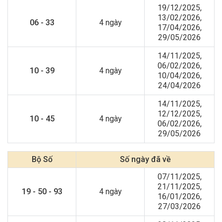
19/12/2025,
13/02/2026,
06 - 33
4 ngày
17/04/2026,
29/05/2026
14/11/2025,
06/02/2026,
10 - 39
4 ngày
10/04/2026,
24/04/2026
14/11/2025,
12/12/2025,
10 - 45
4 ngày
06/02/2026,
29/05/2026
Bộ Số
Số ngày đã về
07/11/2025,
21/11/2025,
19 - 50 - 93
4 ngày
16/01/2026,
27/03/2026