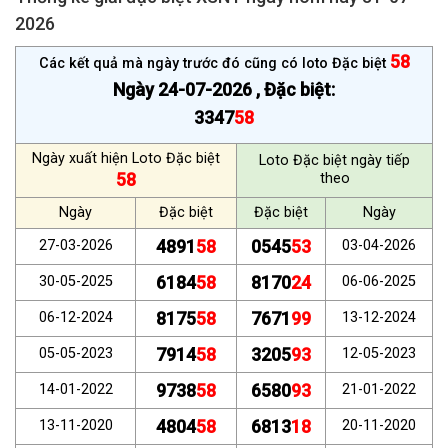
2026
58
Các kết quả mà ngày trước đó cũng có loto Đặc biệt
Ngày 24-07-2026 , Đặc biệt:
3347
58
Ngày xuất hiện Loto Đặc biệt
Loto Đặc biệt ngày tiếp
58
theo
Ngày
Đặc biệt
Đặc biệt
Ngày
4891
58
0545
53
27-03-2026
03-04-2026
6184
58
8170
24
30-05-2025
06-06-2025
8175
58
7671
99
06-12-2024
13-12-2024
7914
58
3205
93
05-05-2023
12-05-2023
9738
58
6580
93
14-01-2022
21-01-2022
4804
58
6813
18
13-11-2020
20-11-2020