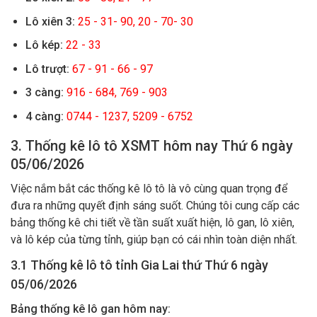
Lô xiên 3:
25 - 31- 90, 20 - 70- 30
Lô kép:
22 - 33
Lô trượt:
67 - 91 - 66 - 97
3 càng:
916 - 684, 769 - 903
4 càng:
0744 - 1237, 5209 - 6752
3. Thống kê lô tô XSMT hôm nay Thứ 6 ngày
05/06/2026
Việc nắm bắt các thống kê lô tô là vô cùng quan trọng để
đưa ra những quyết định sáng suốt. Chúng tôi cung cấp các
bảng thống kê chi tiết về tần suất xuất hiện, lô gan, lô xiên,
và lô kép của từng tỉnh, giúp bạn có cái nhìn toàn diện nhất.
3.1 Thống kê lô tô tỉnh Gia Lai thứ Thứ 6 ngày
05/06/2026
Bảng thống kê lô gan hôm nay: