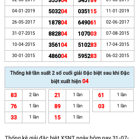
3559
04
3451
89
5032
04
0351
15
04-01-2019
11-01-2019
1878
04
6490
61
26-05-2017
02-06-2017
8828
04
1070
03
31-07-2015
07-08-2015
3561
04
5102
83
10-04-2015
17-04-2015
4860
04
5952
83
30-01-2015
06-02-2015
Thống kê tần suất 2 số cuối giải Đặc biệt sau khi Đặc
04
biệt xuất hiện
83
21
61
2 lần
1 lần
1 lần
76
89
03
1 lần
1 lần
1 lần
33
15
1 lần
1 lần
Thống kê giải đặc biệt XSNT ngày hôm nay 31-07-