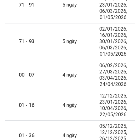
71 - 91
5 ngày
23/01/2026,
06/03/2026,
01/05/2026
02/01/2026,
16/01/2026,
71 - 93
5 ngày
30/01/2026,
06/03/2026,
01/05/2026
06/02/2026,
27/03/2026,
00 - 07
4 ngày
03/04/2026,
24/04/2026
12/12/2025,
23/01/2026,
01 - 16
4 ngày
10/04/2026,
22/05/2026
05/12/2025,
12/12/2025,
01 - 36
4 ngày
26/12/2025,