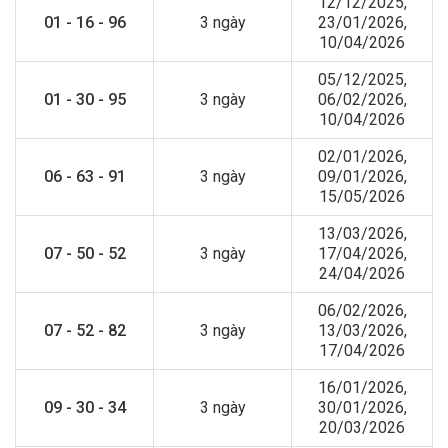
12/12/2025,
01 - 16 - 96
3 ngày
23/01/2026,
10/04/2026
05/12/2025,
01 - 30 - 95
3 ngày
06/02/2026,
10/04/2026
02/01/2026,
06 - 63 - 91
3 ngày
09/01/2026,
15/05/2026
13/03/2026,
07 - 50 - 52
3 ngày
17/04/2026,
24/04/2026
06/02/2026,
07 - 52 - 82
3 ngày
13/03/2026,
17/04/2026
16/01/2026,
09 - 30 - 34
3 ngày
30/01/2026,
20/03/2026