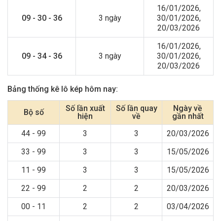
16/01/2026,
09 - 30 - 36
3 ngày
30/01/2026,
20/03/2026
16/01/2026,
09 - 34 - 36
3 ngày
30/01/2026,
20/03/2026
Bảng thống kê lô kép hôm nay:
Số lần xuất
Số lần quay
Ngày về
Bộ số
hiện
về
gần nhất
44 - 99
3
3
20/03/2026
33 - 99
3
3
15/05/2026
11 - 99
3
3
15/05/2026
22 - 99
2
2
20/03/2026
00 - 11
2
2
03/04/2026