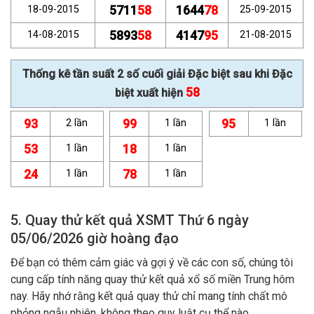
5711
58
1644
78
18-09-2015
25-09-2015
5893
58
4147
95
14-08-2015
21-08-2015
Thống kê tần suất 2 số cuối giải Đặc biệt sau khi Đặc
58
biệt xuất hiện
93
99
95
2 lần
1 lần
1 lần
53
18
1 lần
1 lần
24
78
1 lần
1 lần
5. Quay thử kết quả XSMT Thứ 6 ngày
05/06/2026 giờ hoàng đạo
Để bạn có thêm cảm giác và gợi ý về các con số, chúng tôi
cung cấp tính năng quay thử kết quả xổ số miền Trung hôm
nay. Hãy nhớ rằng kết quả quay thử chỉ mang tính chất mô
phỏng ngẫu nhiên, không theo quy luật cụ thể nào.