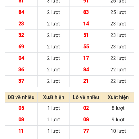
51
3 lượt
91
26 lượt
84
2 lượt
83
25 lượt
23
2 lượt
14
23 lượt
32
2 lượt
51
23 lượt
69
2 lượt
55
23 lượt
04
2 lượt
17
22 lượt
36
2 lượt
84
22 lượt
37
2 lượt
21
22 lượt
ĐB về nhiều
Xuất hiện
Lô về nhiều
Xuất hiện
05
1 lượt
02
8 lượt
08
1 lượt
08
9 lượt
11
1 lượt
77
10 lượt