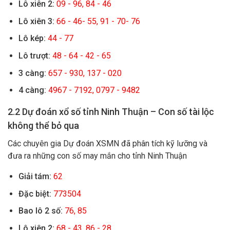
Lô xiên 2:
09 - 96, 84 - 46
Lô xiên 3:
66 - 46- 55, 91 - 70- 76
Lô kép:
44 - 77
Lô trượt:
48 - 64 - 42 - 65
3 càng:
657 - 930, 137 - 020
4 càng:
4967 - 7192, 0797 - 9482
2.2 Dự đoán xổ số tỉnh Ninh Thuận – Con số tài lộc
không thể bỏ qua
Các chuyên gia Dự đoán XSMN đã phân tích kỹ lưỡng và
đưa ra những con số may mắn cho tỉnh Ninh Thuận
Giải tám:
62
Đặc biệt:
773504
Bao lô 2 số:
76, 85
Lô xiên 2:
68 - 43, 86 - 28