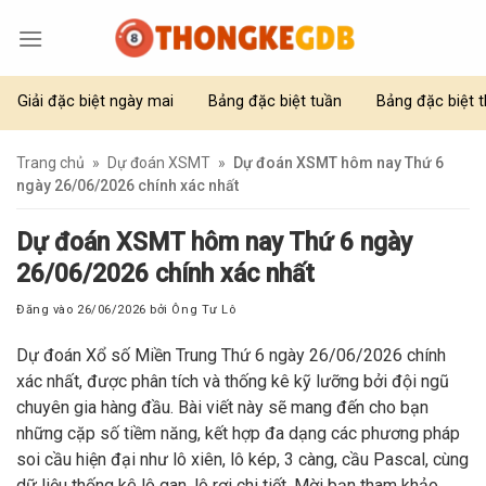
Bỏ
qua
nội
dung
Giải đặc biệt ngày mai
Bảng đặc biệt tuần
Bảng đặc biệt 
Trang chủ
»
Dự đoán XSMT
»
Dự đoán XSMT hôm nay Thứ 6
ngày 26/06/2026 chính xác nhất
Dự đoán XSMT hôm nay Thứ 6 ngày
26/06/2026 chính xác nhất
Đăng vào
26/06/2026
bởi
Ông Tư Lô
Dự đoán Xổ số Miền Trung Thứ 6 ngày 26/06/2026 chính
xác nhất, được phân tích và thống kê kỹ lưỡng bởi đội ngũ
chuyên gia hàng đầu. Bài viết này sẽ mang đến cho bạn
những cặp số tiềm năng, kết hợp đa dạng các phương pháp
soi cầu hiện đại như lô xiên, lô kép, 3 càng, cầu Pascal, cùng
dữ liệu thống kê lô gan, lô rơi chi tiết. Mời bạn tham khảo