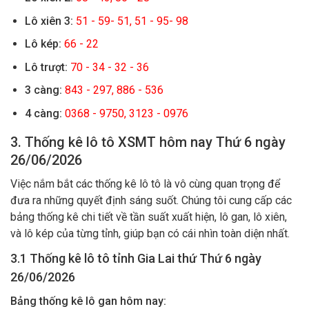
Lô xiên 3:
51 - 59- 51, 51 - 95- 98
Lô kép:
66 - 22
Lô trượt:
70 - 34 - 32 - 36
3 càng:
843 - 297, 886 - 536
4 càng:
0368 - 9750, 3123 - 0976
3. Thống kê lô tô XSMT hôm nay Thứ 6 ngày
26/06/2026
Việc nắm bắt các thống kê lô tô là vô cùng quan trọng để
đưa ra những quyết định sáng suốt. Chúng tôi cung cấp các
bảng thống kê chi tiết về tần suất xuất hiện, lô gan, lô xiên,
và lô kép của từng tỉnh, giúp bạn có cái nhìn toàn diện nhất.
3.1 Thống kê lô tô tỉnh Gia Lai thứ Thứ 6 ngày
26/06/2026
Bảng thống kê lô gan hôm nay: