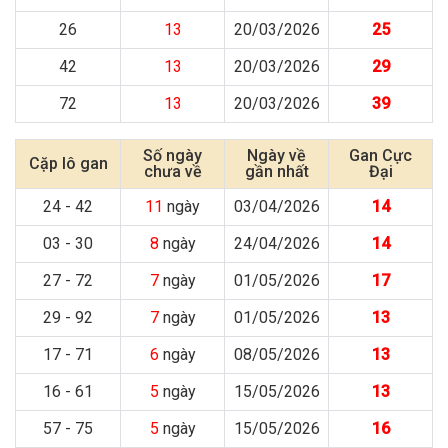
26
13
20/03/2026
25
42
13
20/03/2026
29
72
13
20/03/2026
39
Số ngày
Ngày về
Gan Cực
Cặp lô gan
chưa về
gần nhất
Đại
24 - 42
11
ngày
03/04/2026
14
03 - 30
8
ngày
24/04/2026
14
27 - 72
7
ngày
01/05/2026
17
29 - 92
7
ngày
01/05/2026
13
17 - 71
6
ngày
08/05/2026
13
16 - 61
5
ngày
15/05/2026
13
57 - 75
5
ngày
15/05/2026
16