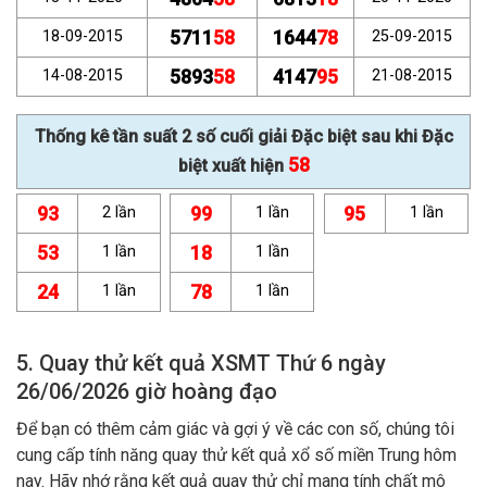
5711
58
1644
78
18-09-2015
25-09-2015
5893
58
4147
95
14-08-2015
21-08-2015
Thống kê tần suất 2 số cuối giải Đặc biệt sau khi Đặc
58
biệt xuất hiện
93
99
95
2 lần
1 lần
1 lần
53
18
1 lần
1 lần
24
78
1 lần
1 lần
5. Quay thử kết quả XSMT Thứ 6 ngày
26/06/2026 giờ hoàng đạo
Để bạn có thêm cảm giác và gợi ý về các con số, chúng tôi
cung cấp tính năng quay thử kết quả xổ số miền Trung hôm
nay. Hãy nhớ rằng kết quả quay thử chỉ mang tính chất mô