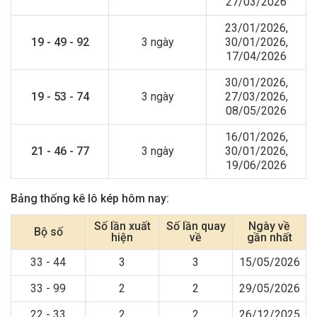
27/03/2026
23/01/2026,
19 - 49 - 92
3 ngày
30/01/2026,
17/04/2026
30/01/2026,
19 - 53 - 74
3 ngày
27/03/2026,
08/05/2026
16/01/2026,
21 - 46 - 77
3 ngày
30/01/2026,
19/06/2026
Bảng thống kê lô kép hôm nay:
Số lần xuất
Số lần quay
Ngày về
Bộ số
hiện
về
gần nhất
33 - 44
3
3
15/05/2026
33 - 99
2
2
29/05/2026
22 - 33
2
2
26/12/2025