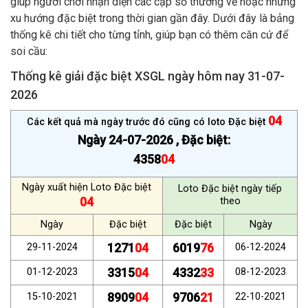
giúp người chơi nhận diện các cặp số thường về hoặc những
xu hướng đặc biệt trong thời gian gần đây. Dưới đây là bảng
thống kê chi tiết cho từng tỉnh, giúp bạn có thêm căn cứ để
soi cầu:
Thống kê giải đặc biệt XSGL ngày hôm nay 31-07-
2026
04
Các kết quả mà ngày trước đó cũng có loto Đặc biệt
Ngày 24-07-2026 , Đặc biệt:
4358
04
Ngày xuất hiện Loto Đặc biệt
Loto Đặc biệt ngày tiếp
04
theo
Ngày
Đặc biệt
Đặc biệt
Ngày
1271
04
6019
76
29-11-2024
06-12-2024
3315
04
4332
33
01-12-2023
08-12-2023
8909
04
9706
21
15-10-2021
22-10-2021