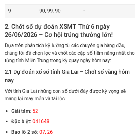
9
90, 99, 90
-
2. Chốt số dự đoán XSMT Thứ 6 ngày
26/06/2026 – Cơ hội trúng thưởng lớn!
Dựa trên phân tích kỹ lưỡng từ các chuyên gia hàng đầu,
chúng tôi đã chọn lọc và chốt các cặp số tiềm năng nhất cho
từng tỉnh Miền Trung trong kỳ quay ngày hôm nay:
2.1 Dự đoán xổ số tỉnh Gia Lai – Chốt số vàng hôm
nay
Với tỉnh Gia Lai những con số dưới đây được kỳ vọng sẽ
mang lại may mắn và tài lộc:
Giải tám:
52
Đặc biệt:
041648
Bao lô 2 số:
07, 26