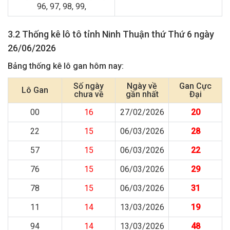
96, 97, 98, 99,
3.2 Thống kê lô tô tỉnh Ninh Thuận thứ Thứ 6 ngày
26/06/2026
Bảng thống kê lô gan hôm nay:
Số ngày
Ngày về
Gan Cực
Lô Gan
chưa về
gần nhất
Đại
00
16
27/02/2026
20
22
15
06/03/2026
28
57
15
06/03/2026
22
76
15
06/03/2026
29
78
15
06/03/2026
31
11
14
13/03/2026
19
94
14
13/03/2026
48