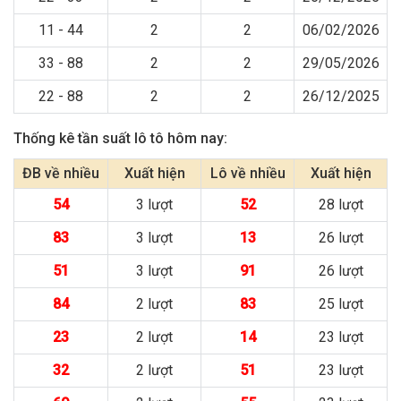
11 - 44
2
2
06/02/2026
33 - 88
2
2
29/05/2026
22 - 88
2
2
26/12/2025
Thống kê tần suất lô tô hôm nay:
ĐB về nhiều
Xuất hiện
Lô về nhiều
Xuất hiện
54
3 lượt
52
28 lượt
83
3 lượt
13
26 lượt
51
3 lượt
91
26 lượt
84
2 lượt
83
25 lượt
23
2 lượt
14
23 lượt
32
2 lượt
51
23 lượt