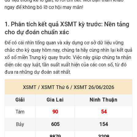
ngay để không bỏ lỡ cơ hội may mắn!
1. Phân tích kết quả XSMT kỳ trước: Nền tảng
cho dự đoán chuẩn xác
Để có cái nhìn tổng quan và xây dựng cơ sở dữ liệu vững
chắc cho kỳ quay hôm nay, chúng ta hãy cùng nhìn lại kết quả
xổ số miền Trung kỳ quay trước. Việc này giúp chúng ta nhận
diện các quy luật, tần suất xuất hiện của các con số, từ đó
đưa ra những dự đoán sát nhất.
XSMT
/
XSMT Thứ 6
/
XSMT 26/06/2026
Giải
Gia Lai
Ninh Thuận
Tám
90
54
Bảy
605
154
8879
3208