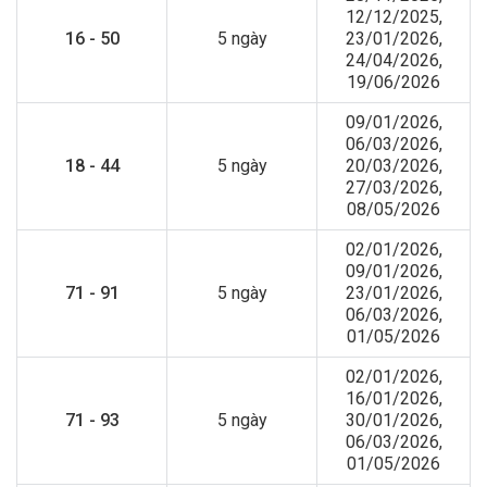
12/12/2025,
16 - 50
5 ngày
23/01/2026,
24/04/2026,
19/06/2026
09/01/2026,
06/03/2026,
18 - 44
5 ngày
20/03/2026,
27/03/2026,
08/05/2026
02/01/2026,
09/01/2026,
71 - 91
5 ngày
23/01/2026,
06/03/2026,
01/05/2026
02/01/2026,
16/01/2026,
71 - 93
5 ngày
30/01/2026,
06/03/2026,
01/05/2026