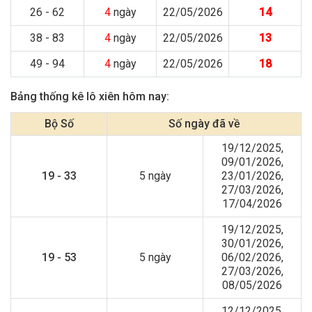
26 - 62
4
ngày
22/05/2026
14
38 - 83
4
ngày
22/05/2026
13
49 - 94
4
ngày
22/05/2026
18
Bảng thống kê lô xiên hôm nay:
Bộ Số
Số ngày đã về
19/12/2025,
09/01/2026,
19 - 33
5 ngày
23/01/2026,
27/03/2026,
17/04/2026
19/12/2025,
30/01/2026,
19 - 53
5 ngày
06/02/2026,
27/03/2026,
08/05/2026
12/12/2025,