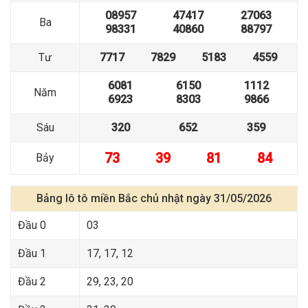
08957
47417
27063
Ba
98331
40860
88797
Tư
7717
7829
5183
4559
6081
6150
1112
Năm
6923
8303
9866
Sáu
320
652
359
73
39
81
84
Bảy
Bảng lô tô miền Bắc chủ nhật ngày 31/05/2026
Đầu 0
03
Đầu 1
17, 17, 12
Đầu 2
29, 23, 20