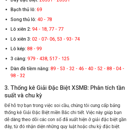
Bạch thủ lô:
69
Song thủ lô:
40 - 78
Lô xiên 2:
94 - 18, 77 - 77
Lô xiên 3:
02 - 07- 06, 53 - 93- 74
Lô kép:
88 - 99
3 càng:
979 - 438, 517 - 125
Dàn đề tiềm năng:
89 - 53 - 32 - 46 - 40 - 52 - 88 - 04 -
98 - 32
3. Thống kê Giải Đặc Biệt XSMB: Phân tích tần
suất và chu kỳ
Để hỗ trợ bạn trong việc soi cầu, chúng tôi cung cấp bảng
thống kê Giải Đặc Biệt miền Bắc chi tiết. Việc này giúp bạn
dễ dàng theo dõi các con số đã xuất hiện ở giải đặc biệt gần
đây, từ đó nhận diện những quy luật hoặc chu kỳ đặc biệt.