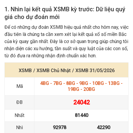
1. Nhìn lại kết quả XSMB kỳ trước: Dữ liệu quý
giá cho dự đoán mới
Để có những dự đoán XSMB hiệu quả nhất cho hôm nay, việc
đầu tiên là chúng ta cần xem xét lại kết quả xổ số miền Bắc
của kỳ quay gần nhất. Đây là cơ sở quan trọng giúp chúng tôi
nhận diện các xu hướng, tần suất và quy luật của các con số,
từ đó đưa ra những nhận định chuẩn xác hơn.
XSMB
/
XSMB Chủ Nhật
/
XSMB 31/05/2026
4BG
-
7BG
-
8BG
-
9BG
-
10BG
-
13BG
-
Mã
19BG
-
20BG
24042
ĐB
Nhất
81440
Nhì
92978
42290