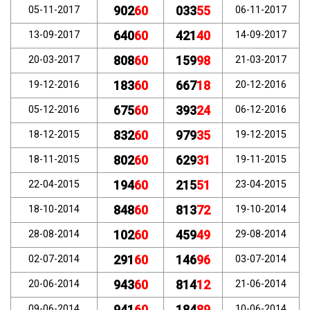
902
60
033
55
05-11-2017
06-11-2017
640
60
421
40
13-09-2017
14-09-2017
808
60
159
98
20-03-2017
21-03-2017
183
60
667
18
19-12-2016
20-12-2016
675
60
393
24
05-12-2016
06-12-2016
832
60
979
35
18-12-2015
19-12-2015
802
60
629
31
18-11-2015
19-11-2015
194
60
215
51
22-04-2015
23-04-2015
848
60
813
72
18-10-2014
19-10-2014
102
60
459
49
28-08-2014
29-08-2014
291
60
146
96
02-07-2014
03-07-2014
943
60
814
12
20-06-2014
21-06-2014
941
60
184
89
09-06-2014
10-06-2014