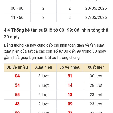
00 - 88
2
2
28/05/2026
11 - 66
2
2
27/05/2026
4.4 Thống kê tần suất lô tô 00–99: Cái nhìn tổng thể
30 ngày
Bảng thống kê này cung cấp cái nhìn toàn diện về tần suất
xuất hiện của tất cả các con số từ 00 đến 99 trong 30 ngày
gần nhất, giúp bạn nắm bắt xu hướng chung.
ĐB về nhiều
Xuất hiện
Lô về nhiều
Xuất hiện
04
3 lượt
91
30 lượt
54
3 lượt
14
28 lượt
55
2 lượt
13
23 lượt
43
2 lượt
09
23 lượt