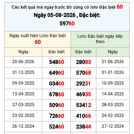
60
Các kết quả mà ngày trước đó cũng có loto Đặc biệt
Ngày 05-08-2026 , Đặc biệt:
597
60
Ngày xuất hiện Loto Đặc biệt
Loto Đặc biệt ngày tiếp
60
theo
Ngày
Đặc biệt
Đặc biệt
Ngày
548
60
280
83
20-06-2026
21-06-2026
649
60
570
68
31-12-2025
01-01-2026
034
60
292
31
09-09-2025
10-09-2025
678
60
469
35
13-04-2025
14-04-2025
509
60
534
12
27-03-2025
28-03-2025
726
60
410
66
23-02-2025
24-02-2025
524
60
238
44
26-12-2024
27-12-2024