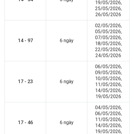
19/05/2026,
25/05/2026,
26/05/2026
02/05/2026,
05/05/2026,
07/05/2026,
14 - 97
6 ngày
18/05/2026,
22/05/2026,
24/05/2026
06/05/2026,
09/05/2026,
10/05/2026,
17 - 23
6 ngày
11/05/2026,
14/05/2026,
19/05/2026
04/05/2026,
06/05/2026,
11/05/2026,
17 - 46
6 ngày
14/05/2026,
19/05/2026,