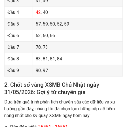
Đầu 3
31, 39
Đầu 4
42
, 40
Đầu 5
57, 59, 50, 52, 59
Đầu 6
63, 60, 66
Đầu 7
78, 73
Đầu 8
83, 81, 81, 84
Đầu 9
90, 97
2. Chốt số vàng XSMB Chủ Nhật ngày
31/05/2026: Gợi ý từ chuyên gia
Dựa trên quá trình phân tích chuyên sâu các dữ liệu và xu
hướng gần đây, chúng tôi đã chọn lọc những cặp số tiềm
năng nhất cho kỳ quay XSMB ngày hôm nay:
Dãy đặc biệt:
26551 - 26551