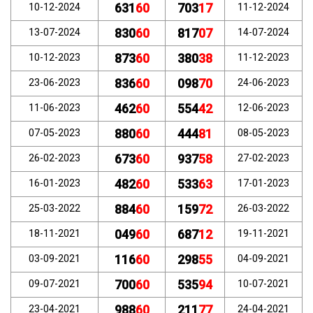
631
60
703
17
10-12-2024
11-12-2024
830
60
817
07
13-07-2024
14-07-2024
873
60
380
38
10-12-2023
11-12-2023
836
60
098
70
23-06-2023
24-06-2023
462
60
554
42
11-06-2023
12-06-2023
880
60
444
81
07-05-2023
08-05-2023
673
60
937
58
26-02-2023
27-02-2023
482
60
533
63
16-01-2023
17-01-2023
884
60
159
72
25-03-2022
26-03-2022
049
60
687
12
18-11-2021
19-11-2021
116
60
298
55
03-09-2021
04-09-2021
700
60
535
94
09-07-2021
10-07-2021
988
60
211
77
23-04-2021
24-04-2021