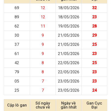
69
12
18/05/2026
32
89
12
18/05/2026
23
62
11
19/05/2026
28
30
9
21/05/2026
29
37
9
21/05/2026
25
61
9
21/05/2026
23
42
8
22/05/2026
25
79
8
22/05/2026
23
05
7
23/05/2026
23
25
7
23/05/2026
24
Số ngày
Ngày về
Gan Cực
Cặp lô gan
chưa về
gần nhất
Đại