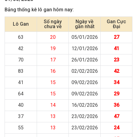
Bảng thống kê lô gan hôm nay:
Số ngày
Ngày về
Gan Cực
Lô Gan
chưa về
gần nhất
Đại
63
20
05/01/2026
27
42
19
12/01/2026
41
70
17
26/01/2026
23
83
16
02/02/2026
42
41
15
09/02/2026
34
64
15
09/02/2026
29
40
14
16/02/2026
36
37
13
23/02/2026
47
55
13
23/02/2026
24