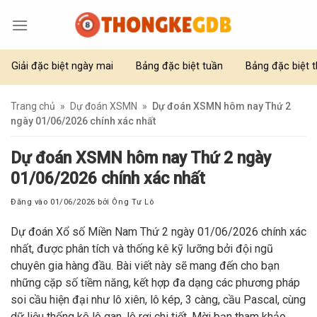
Bỏ
qua
nội
dung
Giải đặc biệt ngày mai
Bảng đặc biệt tuần
Bảng đặc biệt 
Trang chủ
»
Dự đoán XSMN
»
Dự đoán XSMN hôm nay Thứ 2
ngày 01/06/2026 chính xác nhất
Dự đoán XSMN hôm nay Thứ 2 ngày
01/06/2026 chính xác nhất
Đăng vào
01/06/2026
bởi
Ông Tư Lô
Dự đoán Xổ số Miền Nam Thứ 2 ngày 01/06/2026 chính xác
nhất, được phân tích và thống kê kỹ lưỡng bởi đội ngũ
chuyên gia hàng đầu. Bài viết này sẽ mang đến cho bạn
những cặp số tiềm năng, kết hợp đa dạng các phương pháp
soi cầu hiện đại như lô xiên, lô kép, 3 càng, cầu Pascal, cùng
dữ liệu thống kê lô gan, lô rơi chi tiết. Mời bạn tham khảo