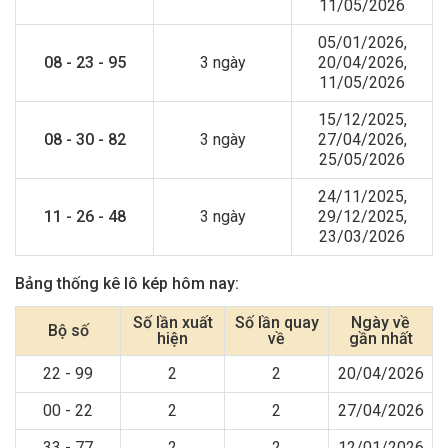
11/05/2026
05/01/2026,
08 - 23 - 95
3 ngày
20/04/2026,
11/05/2026
15/12/2025,
08 - 30 - 82
3 ngày
27/04/2026,
25/05/2026
24/11/2025,
11 - 26 - 48
3 ngày
29/12/2025,
23/03/2026
Bảng thống kê lô kép hôm nay:
Số lần xuất
Số lần quay
Ngày về
Bộ số
hiện
về
gần nhất
22 - 99
2
2
20/04/2026
00 - 22
2
2
27/04/2026
33 - 77
2
2
12/01/2026