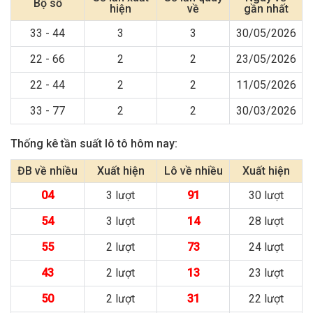
Bộ số
hiện
về
gần nhất
33 - 44
3
3
30/05/2026
22 - 66
2
2
23/05/2026
22 - 44
2
2
11/05/2026
33 - 77
2
2
30/03/2026
Thống kê tần suất lô tô hôm nay:
ĐB về nhiều
Xuất hiện
Lô về nhiều
Xuất hiện
04
3 lượt
91
30 lượt
54
3 lượt
14
28 lượt
55
2 lượt
73
24 lượt
43
2 lượt
13
23 lượt
50
2 lượt
31
22 lượt