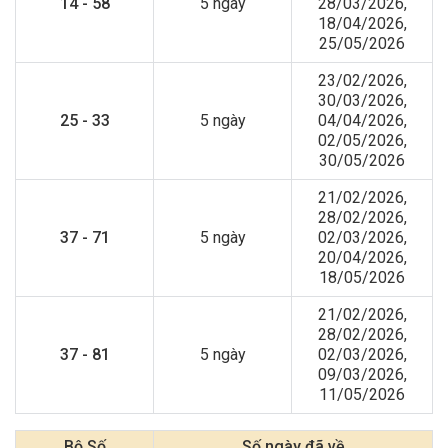
14 - 58
5 ngày
28/03/2026,
18/04/2026,
25/05/2026
23/02/2026,
30/03/2026,
25 - 33
5 ngày
04/04/2026,
02/05/2026,
30/05/2026
21/02/2026,
28/02/2026,
37 - 71
5 ngày
02/03/2026,
20/04/2026,
18/05/2026
21/02/2026,
28/02/2026,
37 - 81
5 ngày
02/03/2026,
09/03/2026,
11/05/2026
Bộ Số
Số ngày đã về