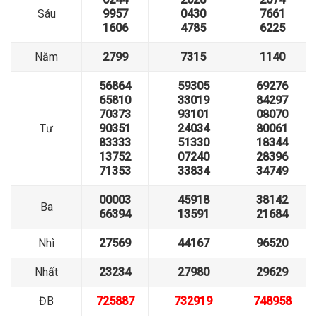
Sáu
9957
0430
7661
1606
4785
6225
Năm
2799
7315
1140
56864
59305
69276
65810
33019
84297
70373
93101
08070
Tư
90351
24034
80061
83333
51330
18344
13752
07240
28396
71353
33834
34749
00003
45918
38142
Ba
66394
13591
21684
Nhì
27569
44167
96520
Nhất
23234
27980
29629
ĐB
725887
732919
748958