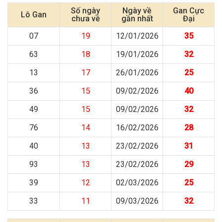
Số ngày
Ngày về
Gan Cực
Lô Gan
chưa về
gần nhất
Đại
07
19
12/01/2026
35
63
18
19/01/2026
32
13
17
26/01/2026
25
36
15
09/02/2026
40
49
15
09/02/2026
32
76
14
16/02/2026
28
40
13
23/02/2026
31
93
13
23/02/2026
29
39
12
02/03/2026
25
33
11
09/03/2026
32