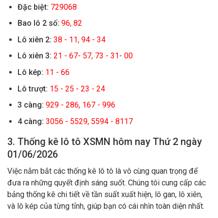
Đặc biệt:
729068
Bao lô 2 số:
96, 82
Lô xiên 2:
38 - 11, 94 - 34
Lô xiên 3:
21 - 67- 57, 73 - 31- 00
Lô kép:
11 - 66
Lô trượt:
15 - 25 - 23 - 24
3 càng:
929 - 286, 167 - 996
4 càng:
3056 - 5529, 5594 - 8117
3. Thống kê lô tô XSMN hôm nay Thứ 2 ngày
01/06/2026
Việc nắm bắt các thống kê lô tô là vô cùng quan trọng để
đưa ra những quyết định sáng suốt. Chúng tôi cung cấp các
bảng thống kê chi tiết về tần suất xuất hiện, lô gan, lô xiên,
và lô kép của từng tỉnh, giúp bạn có cái nhìn toàn diện nhất.