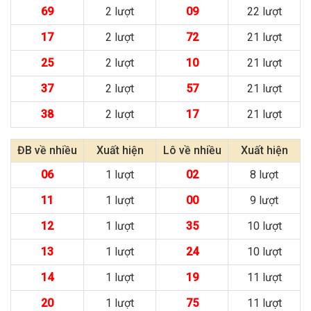
69
2 lượt
09
22 lượt
17
2 lượt
72
21 lượt
25
2 lượt
10
21 lượt
37
2 lượt
57
21 lượt
38
2 lượt
17
21 lượt
ĐB về nhiều
Xuất hiện
Lô về nhiều
Xuất hiện
06
1 lượt
02
8 lượt
11
1 lượt
00
9 lượt
12
1 lượt
35
10 lượt
13
1 lượt
24
10 lượt
14
1 lượt
19
11 lượt
20
1 lượt
75
11 lượt