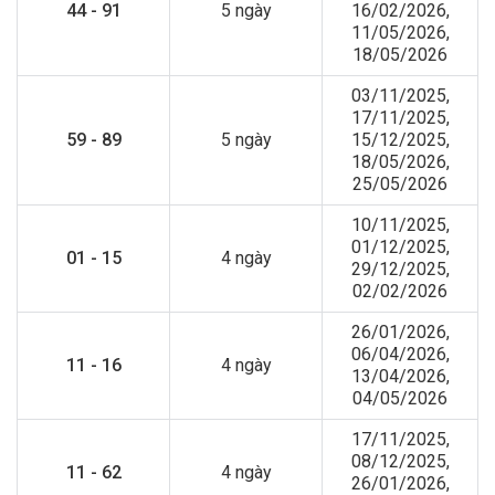
44 - 91
5 ngày
16/02/2026,
11/05/2026,
18/05/2026
03/11/2025,
17/11/2025,
59 - 89
5 ngày
15/12/2025,
18/05/2026,
25/05/2026
10/11/2025,
01/12/2025,
01 - 15
4 ngày
29/12/2025,
02/02/2026
26/01/2026,
06/04/2026,
11 - 16
4 ngày
13/04/2026,
04/05/2026
17/11/2025,
08/12/2025,
11 - 62
4 ngày
26/01/2026,