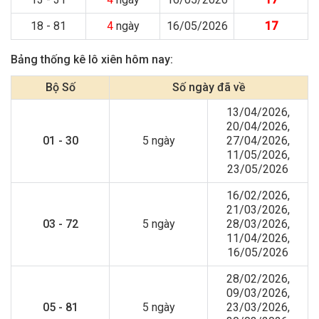
18 - 81
4
ngày
16/05/2026
17
Bảng thống kê lô xiên hôm nay:
Bộ Số
Số ngày đã về
13/04/2026,
20/04/2026,
01 - 30
5 ngày
27/04/2026,
11/05/2026,
23/05/2026
16/02/2026,
21/03/2026,
03 - 72
5 ngày
28/03/2026,
11/04/2026,
16/05/2026
28/02/2026,
09/03/2026,
05 - 81
5 ngày
23/03/2026,