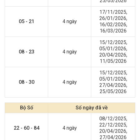
25/05/2026
17/11/2025,
26/01/2026,
05 - 21
4 ngày
16/02/2026,
16/03/2026
15/12/2025,
05/01/2026,
08 - 23
4 ngày
20/04/2026,
11/05/2026
15/12/2025,
05/01/2026,
08 - 30
4 ngày
27/04/2026,
25/05/2026
Bộ Số
Số ngày đã về
08/12/2025,
22/12/2025,
22 - 60 - 84
4 ngày
20/04/2026,
27/04/2026