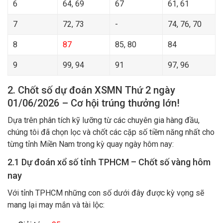
6
64, 69
67
61, 61
7
72, 73
-
74, 76, 70
8
87
85, 80
84
9
99, 94
91
97, 96
2. Chốt số dự đoán XSMN Thứ 2 ngày
01/06/2026 – Cơ hội trúng thưởng lớn!
Dựa trên phân tích kỹ lưỡng từ các chuyên gia hàng đầu,
chúng tôi đã chọn lọc và chốt các cặp số tiềm năng nhất cho
từng tỉnh Miền Nam trong kỳ quay ngày hôm nay:
2.1 Dự đoán xổ số tỉnh TPHCM – Chốt số vàng hôm
nay
Với tỉnh TPHCM những con số dưới đây được kỳ vọng sẽ
mang lại may mắn và tài lộc: