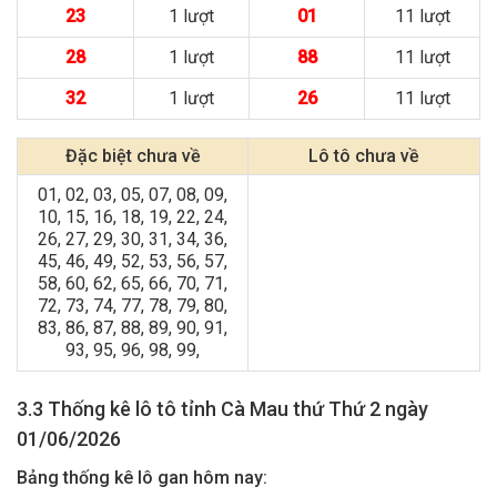
23
1 lượt
01
11 lượt
28
1 lượt
88
11 lượt
32
1 lượt
26
11 lượt
Đặc biệt chưa về
Lô tô chưa về
01, 02, 03, 05, 07, 08, 09,
10, 15, 16, 18, 19, 22, 24,
26, 27, 29, 30, 31, 34, 36,
45, 46, 49, 52, 53, 56, 57,
58, 60, 62, 65, 66, 70, 71,
72, 73, 74, 77, 78, 79, 80,
83, 86, 87, 88, 89, 90, 91,
93, 95, 96, 98, 99,
3.3 Thống kê lô tô tỉnh Cà Mau thứ Thứ 2 ngày
01/06/2026
Bảng thống kê lô gan hôm nay: