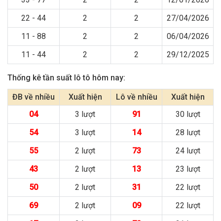
22 - 44
2
2
27/04/2026
11 - 88
2
2
06/04/2026
11 - 44
2
2
29/12/2025
Thống kê tần suất lô tô hôm nay:
ĐB về nhiều
Xuất hiện
Lô về nhiều
Xuất hiện
04
3 lượt
91
30 lượt
54
3 lượt
14
28 lượt
55
2 lượt
73
24 lượt
43
2 lượt
13
23 lượt
50
2 lượt
31
22 lượt
69
2 lượt
09
22 lượt