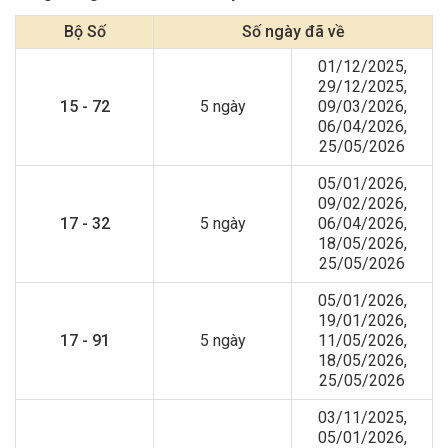
Bộ Số
Số ngày đã về
01/12/2025,
29/12/2025,
15 - 72
5 ngày
09/03/2026,
06/04/2026,
25/05/2026
05/01/2026,
09/02/2026,
17 - 32
5 ngày
06/04/2026,
18/05/2026,
25/05/2026
05/01/2026,
19/01/2026,
17 - 91
5 ngày
11/05/2026,
18/05/2026,
25/05/2026
03/11/2025,
05/01/2026,